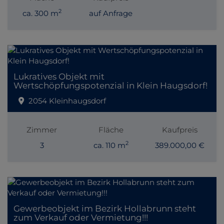
2
ca. 300 m
auf Anfrage
Lukratives Objekt mit
Wertschöpfungspotenzial in Klein Haugsdorf!
2054 Kleinhaugsdorf
Zimmer
Fläche
Kaufpreis
2
3
ca. 110 m
389.000,00 €
Gewerbeobjekt im Bezirk Hollabrunn steht
zum Verkauf oder Vermietung!!!