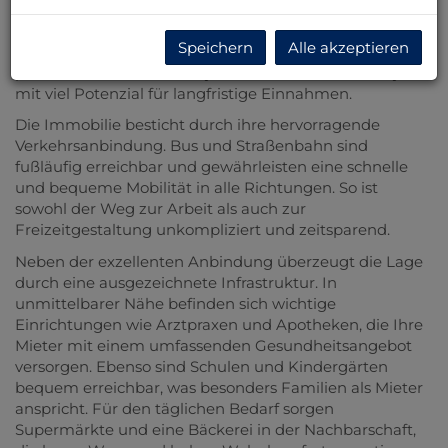
bietet Ihnen die ideale Gelegenheit, Ihre Kapitalanlage
nachhaltig und rentabel zu gestalten. Mit einer
Speichern
Alle akzeptieren
großzügigen Wohn- und Nutzfläche von 180 m²
präsentiert sich dieses Objekt als solides Renditeobjekt
mit viel Potenzial für langfristige Einnahmen.
Die Immobilie besticht durch ihre hervorragende
Verkehrsanbindung. Bus und Straßenbahn sind
fußläufig erreichbar und gewährleisten eine schnelle
und bequeme Mobilität in alle Richtungen. So ist
sowohl der Weg zur Arbeit als auch zur
Freizeitgestaltung unkompliziert und zeitsparend.
Neben der exzellenten Anbindung überzeugt die Lage
durch eine ausgezeichnete Infrastruktur. In
unmittelbarer Nähe befinden sich wichtige
Einrichtungen wie Arztpraxen und Apotheken, die Ihre
Mieter mit einem umfassenden Gesundheitsangebot
versorgen. Ebenso sind Schulen und Kindergärten
bequem erreichbar, was besonders Familien als Mieter
anspricht. Für den täglichen Bedarf sorgen
Supermärkte und eine Bäckerei in der Nachbarschaft,