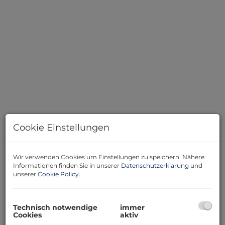
Cookie Einstellungen
Beschreibung
Wir verwenden Cookies um Einstellungen zu speichern. Nähere
Informationen finden Sie in unserer
Datenschutzerklärung
und
unserer
Cookie Policy
.
Attraktives Zinshaus als Renditeobjekt in begehrter
Lage von 8051 Graz
Technisch notwendige
immer
Sie suchen eine sichere und lukrative Investition in der
Cookies
aktiv
Steiermark? Dieses charmante Zinshaus in 8051 Graz