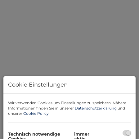
Cookie Einstellungen
Beschreibung
Wir verwenden Cookies um Einstellungen zu speichern. Nähere
Informationen finden Sie in unserer
Datenschutzerklärung
und
Kurz vor Linz, am Anfang von Leonding, erwartet Sie
unserer
Cookie Policy
.
diese attraktive 3-Zimmer-Wohnung mit
Seltenheitswert. Die Wohnung überzeugt mit einem
durchdachten Grundriss, hellen Wohnräumen und
Technisch notwendige
immer
einem gepflegten Gesamtzustand.
Cookies
aktiv