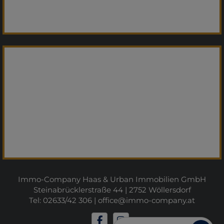
Immo-Company Haas & Urban Immobilien GmbH
Steinabrücklerstraße 44 | 2752 Wöllersdorf
Tel: 02633/42 306 |
office@immo-company.at