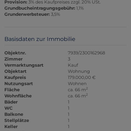
Provision:
3% des Kaufpreises zzgl. 20% USt.
Grundbucheintragungsgebühr:
1,1%
Grunderwerbsteuer:
3,5%
Basisdaten zur Immobilie
Objektnr.
7939/2300162968
Zimmer
3
Vermarktungsart
Kauf
Objektart
Wohnung
Kaufpreis
179.000,00 €
Nutzungsart
Wohnen
2
Fläche
ca. 66 m
2
Wohnfläche
ca. 66 m
Bäder
1
WC
1
Balkone
1
Stellplätze
1
Keller
1