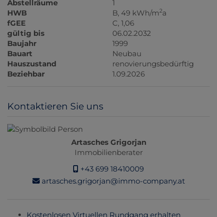
Abstellräume
1
2
HWB
B, 49 kWh/m
a
fGEE
C, 1,06
gültig bis
06.02.2032
Baujahr
1999
Bauart
Neubau
Hauszustand
renovierungsbedürftig
Beziehbar
1.09.2026
Kontaktieren Sie uns
Artasches Grigorjan
Immobilienberater
+43 699 18410009
artasches.grigorjan@immo-company.at
Kostenlosen Virtuellen Rundgang erhalten