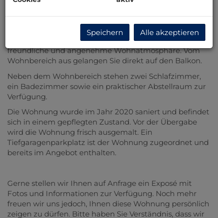
Das Herzstück der Wohnung bildet der großzügige
Wohn-, Ess- und Küchenbereich. Die offene Gestaltung
Speichern
Alle akzeptieren
sowie die großen Fensterflächen schaffen eine
freundliche und angenehme Wohnatmosphäre. Vom
Wohnbereich aus gelangen Sie direkt auf den Balkon.
Neben dem Wohnbereich stehen zwei Schlafzimmer,
ein Badezimmer sowie ein praktischer Abstellraum zur
Verfügung.
Die Wohnung wurde im Jahr 2020 saniert und befindet
sich in einem gepflegten Zustand. Vor der Übergabe
wird die Wohnung frisch ausgemalt. Ein
Tiefgaragenparkplatz ist der Wohnung zugeordnet und
bereits im Angebot enthalten.
Gerne stellen wir Ihnen auf Anfrage ein Exposé mit
Fotos und Informationen zur Verfügung. Noch mehr
freuen wir uns jedoch, Ihnen diese Wohnung persönlich
zeigen zu dürfen. Bitte haben Sie Verständnis, dass wir