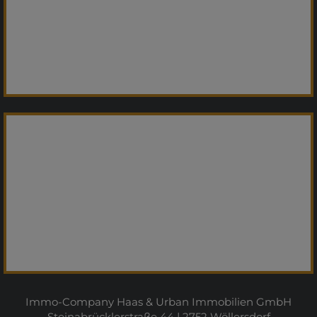
Immo-Company Haas & Urban Immobilien GmbH
Steinabrücklerstraße 44 | 2752 Wöllersdorf