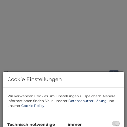
Cookie Einstellungen
Beschreibung
Wir verwenden Cookies um Einstellungen zu speichern. Nähere
Informationen finden Sie in unserer
Datenschutzerklärung
und
In gefragter, sonniger Grünruhelage von
Weidlingbach
unserer
Cookie Policy
.
(Stadtgemeinde Klosterneuburg) steht dieses
beeindruckende Grundstück mit
ca. 1.540 m²
Fläche
zum Verkauf. Die Liegenschaft besticht durch ihre
Technisch notwendige
immer
Vielseitigkeit und bietet exzellente