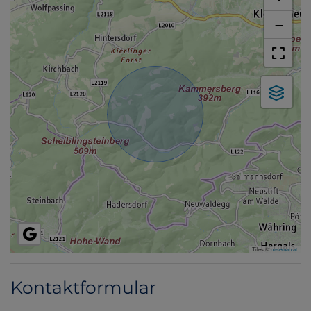
−
Tiles ©
basemap.at
Kontaktformular