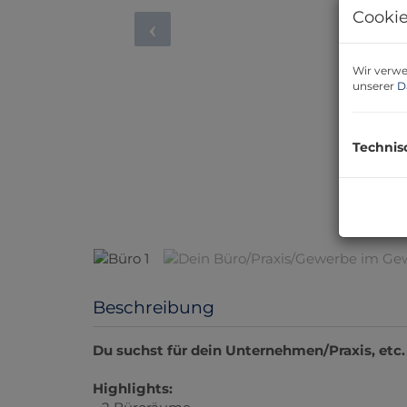
Cookie
Wir verwe
unserer
D
Technis
Beschreibung
Du suchst für dein Unternehmen/Praxis, et
Highlights:
- 2 Büroräume
- Teeküche
- Badezimmer + WC