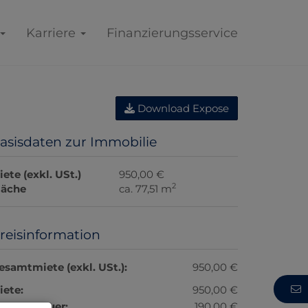
Karriere
Finanzierungsservice
Download Expose
asisdaten zur Immobilie
iete (exkl. USt.)
950,00 €
2
läche
ca. 77,51 m
reisinformation
esamtmiete (exkl. USt.):
950,00 €
iete:
950,00 €
msatzsteuer:
190,00 €