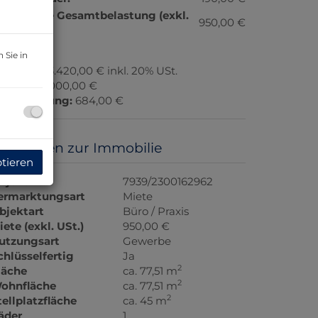
onatliche Gesamtbelastung (exkl.
950,00 €
t.):
 Sie in
rovision:
3.420,00 € inkl. 20% USt.
aution:
6.000,00 €
ergebührung:
684,00 €
asisdaten zur Immobilie
ptieren
bjektnr.
7939/2300162962
ermarktungsart
Miete
bjektart
Büro / Praxis
iete (exkl. USt.)
950,00 €
utzungsart
Gewerbe
chlüsselfertig
Ja
2
läche
ca. 77,51 m
2
ohnfläche
ca. 77,51 m
2
tellplatzfläche
ca. 45 m
äder
1