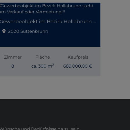
Gewerbeobjekt im Bezirk Hollabrunn steht zum Verkauf oder Vermietung!!!
2020 Suttenbrunn
Zimmer
Fläche
Kaufpreis
2
8
ca. 300 m
689.000,00 €
Wünsche und Bedürfnisse da zu sein.
 tätig.