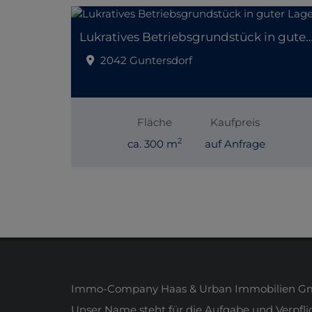
Lukratives Betriebsgrundstück in gut
2042 Guntersdorf
Fläche
Kaufpreis
2
ca. 300 m
auf Anfrage
Immo-Company Haas & Urban Immobilien Gmb
Unser Name steht für die Aufgabe und Verpfl
Unter dem Motto „Wir geben Menschen ein neue