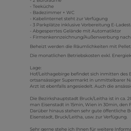
- Kabelinternet steht zur Verfügung
- 3 Parkplätze inklusive Vorbereitung E-Ladest
- Abgesperrtes Gelände mit Automatiktor
- Firmenkennzeichnung/Außenwerbung nach
Beheizt werden die Räumlichkeiten mit Pellet
Die monatlichen Betriebskosten exkl. Energi
Lage:
Hof/Leithagebirge befindet sich inmitten des 
ortsansässiger Supermarkt in unmittelbarer N
Arzt ist ebenfalls angesiedelt. Auch die ansäs
Die Bezirkshauptstadt Bruck/Leitha ist in ca. 
man Eisenstadt in 15min, Wien in 30min, den 
Darüber hinaus stehen sehr gute öffentliche 
Eisenstadt, Bruck/Leitha, usw. zur Verfügung.
Sehr gerne stehe ich Ihnen für weitere Informa
persönliche Besichtigung jederzeit gerne zur 
Finanzierungen behilflich.