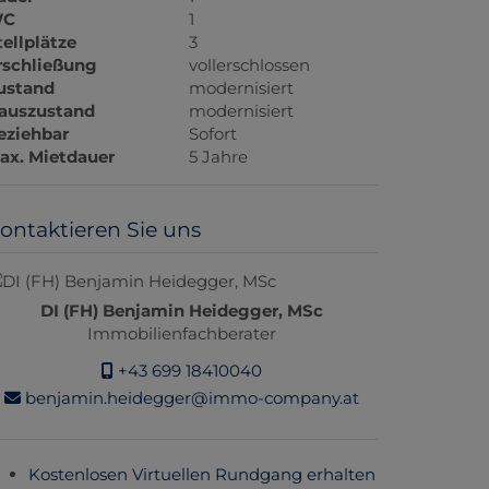
C
1
tellplätze
3
rschließung
vollerschlossen
ustand
modernisiert
auszustand
modernisiert
eziehbar
Sofort
ax. Mietdauer
5 Jahre
ontaktieren Sie uns
DI (FH) Benjamin Heidegger, MSc
Immobilienfachberater
+43 699 18410040
benjamin.heidegger@immo-company.at
Kostenlosen Virtuellen Rundgang erhalten