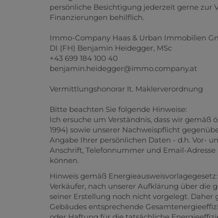
Immo-Company Haas & Urban Immobilien 
DI (FH) Benjamin Heidegger, MSc
+43 699 184 100 40
benjamin.heidegger@immo.company.at
Vermittlungshonorar lt. Maklerverordnung
Bitte beachten Sie folgende Hinweise:
Ich ersuche um Verständnis, dass wir gemäß 
1994) sowie unserer Nachweispflicht gegenübe
Angabe Ihrer persönlichen Daten - d.h. Vor-
Anschrift, Telefonnummer und Email-Adresse - 
können.
Hinweis gemäß Energieausweisvorlagegesetz:
Verkäufer, nach unserer Aufklärung über die g
seiner Erstellung noch nicht vorgelegt. Daher 
Gebäudes entsprechende Gesamtenergieeffizie
oder Haftung für die tatsächliche Energieeffi
Wir weisen darauf hin, dass zwischen dem Ver
familiäres oder wirtschaftliches Naheverhältnis