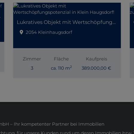
er Lage!
Lukratives Objekt mit Wertschöpfungspotenzial in Klein Haugsdorf!
2054 Kleinhaugsdorf
Zimmer
Fläche
Kaufpreis
2
3
ca. 110 m
389.000,00 €
H – Ihr kompetenter Partner bei Immobilien
ichtung, für unsere Kunden rund um deren Immobilien bzw. 
s Zuhause!“ sind wir in ganz Österreich für unsere Kunden