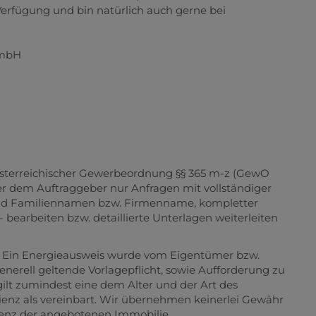
GmbH
österreichischer Gewerbeordnung §§ 365 m-z (GewO
r dem Auftraggeber nur Anfragen mit vollständiger
 und Familiennamen bzw. Firmenname, kompletter
bearbeiten bzw. detaillierte Unterlagen weiterleiten
 Ein Energieausweis wurde vom Eigentümer bzw.
enerell geltende Vorlagepflicht, sowie Aufforderung zu
gilt zumindest eine dem Alter und der Art des
nz als vereinbart. Wir übernehmen keinerlei Gewähr
zienz der angebotenen Immobilie.
mittler und dem zu vermittelnden Dritten ein
 besteht.