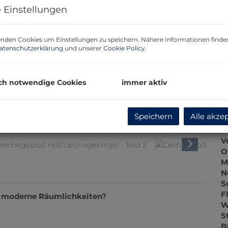
 Einstellungen
m
US
nden Cookies um Einstellungen zu speichern. Nähere Informationen finden
atenschutzerklärung
und unserer
Cookie Policy
.
P
K
V
ch notwendige Cookies
immer aktiv
B
Speichern
Alle akze
O
V
O
M
c. moderne Räumlichkeiten?
N
S
F
W
S
B