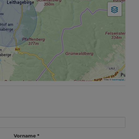
Tiles ©
basemap.at
Vorname