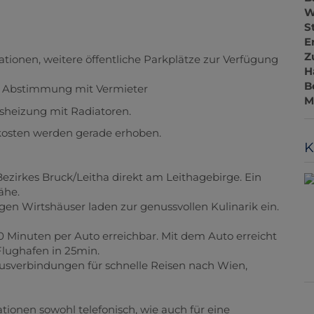
W
ationen, weitere öffentliche Parkplätze zur Verfügung
S
E
 Abstimmung mit Vermieter
Z
H
sheizung mit Radiatoren.
B
ekosten werden gerade erhoben.
M
Bezirkes Bruck/Leitha direkt am Leithagebirge. Ein
K
ähe.
sigen Wirtshäuser laden zur genussvollen Kulinarik ein.
20 Minuten per Auto erreichbar. Mit dem Auto erreicht
Flughafen in 25min.
Busverbindungen für schnelle Reisen nach Wien,
tionen sowohl telefonisch, wie auch für eine
Verfügung und bin natürlich auch gerne bei