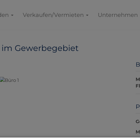
den
Verkaufen/Vermieten
Unternehmen
e im Gewerbegebiet
B
M
F
P
G
M
U