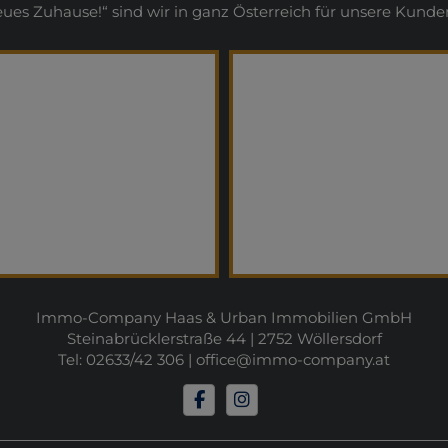
s Zuhause!“ sind wir in ganz Österreich für unsere Kunden
Immo-Company Haas & Urban Immobilien GmbH
Steinabrücklerstraße 44 | 2752 Wöllersdorf
Tel: 02633/42 306 |
office@immo-company.at