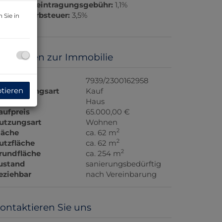
rundbucheintragungsgebühr:
1,1%
runderwerbsteuer:
3,5%
 Sie in
asisdaten zur Immobilie
bjektnr.
7939/2300162958
ptieren
ermarktungsart
Kauf
bjektart
Haus
aufpreis
65.000,00 €
utzungsart
Wohnen
2
läche
ca. 62 m
2
utzfläche
ca. 62 m
2
rundfläche
ca. 254 m
ustand
sanierungsbedürftig
eziehbar
nach Vereinbarung
ontaktieren Sie uns