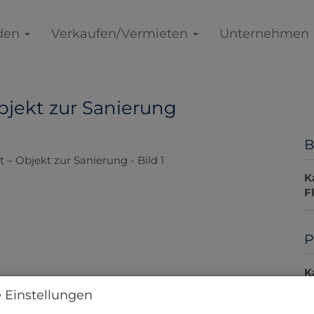
den
Verkaufen/Vermieten
Unternehmen
Objekt zur Sanierung
B
K
F
P
K
 Einstellungen
P