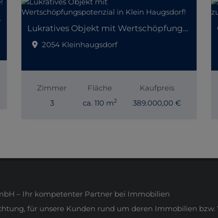
er Lage!
Lukratives Objekt mit Wertschöpfungspotenzial in Klein Haugsdorf!
2054 Kleinhaugsdorf
Zimmer
Fläche
Kaufpreis
2
3
ca. 110 m
389.000,00 €
H – Ihr kompetenter Partner bei Immobilien
ichtung, für unsere Kunden rund um deren Immobilien bzw. 