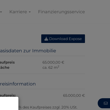
Karriere
Finanzierungsservice
Download Expose
asisdaten zur Immobilie
aufpreis
65.000,00 €
2
läche
ca. 62 m
reisinformation
aufpreis:
65.000,00 €
rovision:
3% des Kaufpreises zzgl. 20% USt.