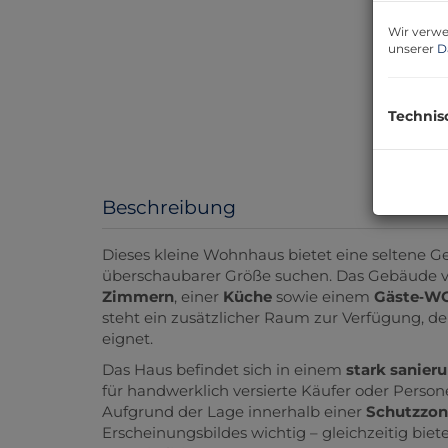
Wir verwe
unserer
D
Technis
Beschreibung
Dieses kleine Wohnhaus bietet eine seltene Ge
überschaubarer Größe suchen. Das Gebäude v
Zimmern
, einer
Küche
sowie einem
Gäste‑W
steht ein zusätzlicher Raum zur Verfügung, de
eignet.
Das Haus befindet sich in einem
stark sanier
für handwerklich versierte Käufer oder Persone
Aufgrund der Lage innerhalb einer
Schutzzon
Erscheinungsbildes wichtig – gleichzeitig bie