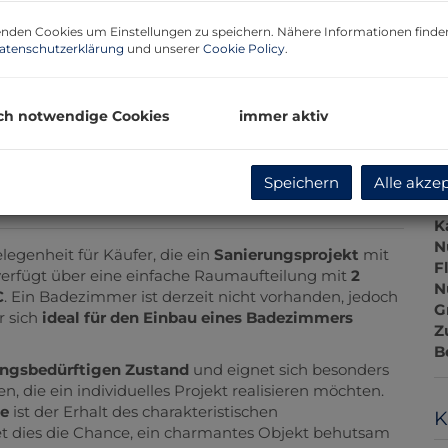
G
G
nden Cookies um Einstellungen zu speichern. Nähere Informationen finden
atenschutzerklärung
und unserer
Cookie Policy
.
B
ch notwendige Cookies
immer aktiv
O
Speichern
Alle akze
V
O
K
N
legenheit für Käufer, die ein
Sanierungsprojekt
mit
F
erfügt über eine einfache Raumaufteilung mit
2
N
C
. Ein Badezimmer ist derzeit nicht vorhanden, jedoch
G
r sich
ideal für den Einbau eines Badezimmers
Z
B
ungsbedürftigen Zustand
und eignet sich besonders
n, die ein individuelles Projekt realisieren möchten.
e
ist der Erhalt des charakteristischen
K
tet dies die Chance, ein charmantes Objekt behutsam