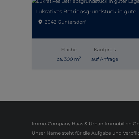
Lukratives Betriebsgrundstück in gut
2042 Guntersdorf
Fläche
Kaufpreis
2
ca. 300 m
auf Anfrage
Immo-Company Haas & Urban Immobilien Gmb
Unser Name steht für die Aufgabe und Verpfl