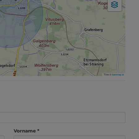
Tiles ©
basemap.at
Vorname