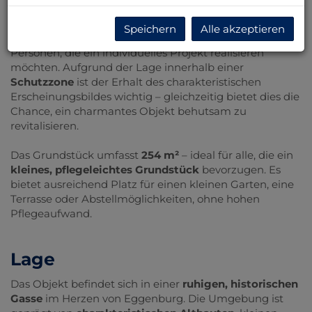
Das Haus befindet sich in einem
stark
sanierungsbedürftigen Zustand
und eignet sich
Speichern
Alle akzeptieren
besonders für handwerklich versierte Käufer oder
Personen, die ein individuelles Projekt realisieren
möchten. Aufgrund der Lage innerhalb einer
Schutzzone
ist der Erhalt des charakteristischen
Erscheinungsbildes wichtig – gleichzeitig bietet dies die
Chance, ein charmantes Objekt behutsam zu
revitalisieren.
Das Grundstück umfasst
254 m²
– ideal für alle, die ein
kleines, pflegeleichtes Grundstück
bevorzugen. Es
bietet ausreichend Platz für einen kleinen Garten, eine
Terrasse oder Abstellmöglichkeiten, ohne hohen
Pflegeaufwand.
Lage
Das Objekt befindet sich in einer
ruhigen, historischen
Gasse
im Herzen von Eggenburg. Die Umgebung ist