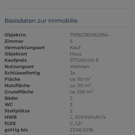
Basisdaten zur Immobilie
Objektnr.
7939/2300162954
Zimmer
5
Vermarktungsart
Kauf
Objektart
Haus
Kaufpreis
577.000,00 €
Nutzungsart
Wohnen
Schlüsselfertig
Ja
2
Fläche
ca. 110 m
2
Nutzfläche
ca. 110 m
2
Grundfläche
ca. 250 m
Bäder
2
WC
3
Stellplätze
2
2
HWB
C, 61.9 kWh/m
a
fGEE
C, 1,21
gültig bis
23.06.2036