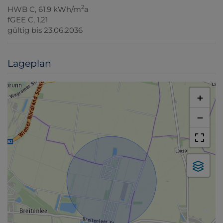
2
HWB
C, 61.9 kWh/m
a
fGEE
C, 1,21
gültig bis
23.06.2036
Lageplan
+
−