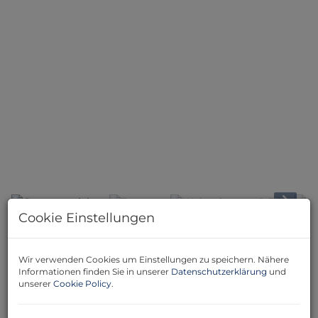
Gartenansicht
Cookie Einstellungen
Beschreibung
Wir verwenden Cookies um Einstellungen zu speichern. Nähere
Informationen finden Sie in unserer
Datenschutzerklärung
und
Herzlich willkommen in Ihrem neuen Zuhause in 1220
unserer
Cookie Policy
.
Wien – eine charmante Doppelhaushälfte, die keine
Wünsche offenlässt. Sie erwartet hier eine gepflegte