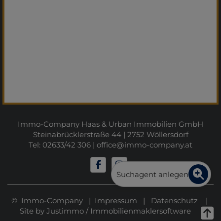
Immo-Company Haas & Urban Immobilien GmbH
Steinabrücklerstraße 44 | 2752 Wöllersdorf
Tel: 02633/42 306 |
office@immo-company.at
Suchagent anlegen
© Immo-Company |
Impressum
|
Datenschutz
|
Site by
Justimmo
/
Immobilienmaklersoftware