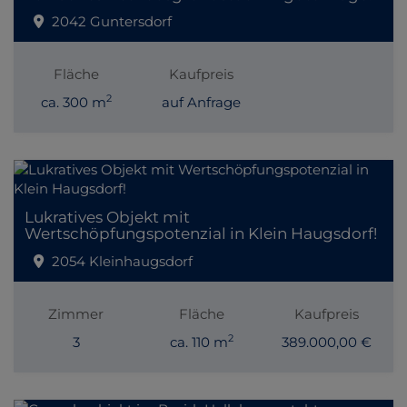
2042 Guntersdorf
Fläche
Kaufpreis
2
ca. 300 m
auf Anfrage
Lukratives Objekt mit
Wertschöpfungspotenzial in Klein Haugsdorf!
2054 Kleinhaugsdorf
Zimmer
Fläche
Kaufpreis
2
3
ca. 110 m
389.000,00 €