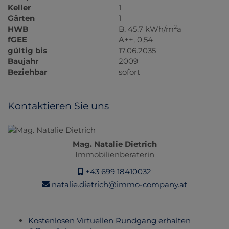
Keller
1
Gärten
1
2
HWB
B, 45.7 kWh/m
a
fGEE
A++, 0,54
gültig bis
17.06.2035
Baujahr
2009
Beziehbar
sofort
Kontaktieren Sie uns
Mag. Natalie Dietrich
Immobilienberaterin
+43 699 18410032
natalie.dietrich@immo-company.at
Kostenlosen Virtuellen Rundgang erhalten