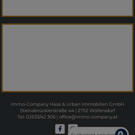
Immo-Company Haas & Urban Immobilien GmbH
Steinabrücklerstraße 44 | 2752 Wöllersdorf
Tel: 02633/42 306 |
office@immo-company.at
Suchagent anlegen