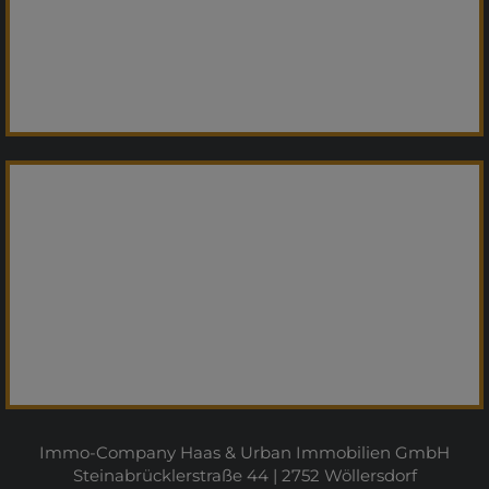
Immo-Company Haas & Urban Immobilien GmbH
Steinabrücklerstraße 44 | 2752 Wöllersdorf