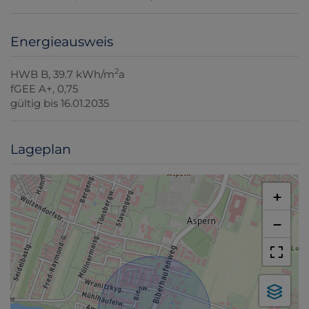
Energieausweis
2
HWB
B, 39.7 kWh/m
a
fGEE
A+, 0,75
gültig bis
16.01.2035
Lageplan
+
−