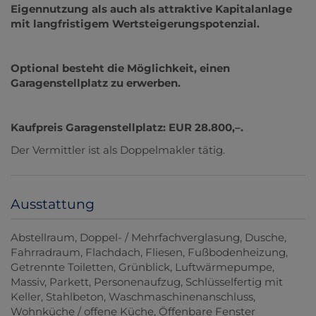
Eigennutzung als auch als attraktive Kapitalanlage
mit langfristigem Wertsteigerungspotenzial.
Optional besteht die Möglichkeit, einen
Garagenstellplatz zu erwerben.
Kaufpreis Garagenstellplatz: EUR 28.800,–.
Der Vermittler ist als Doppelmakler tätig.
Ausstattung
Abstellraum
Doppel- / Mehrfachverglasung
Dusche
Fahrradraum
Flachdach
Fliesen
Fußbodenheizung
Getrennte Toiletten
Grünblick
Luftwärmepumpe
Massiv
Parkett
Personenaufzug
Schlüsselfertig mit
Keller
Stahlbeton
Waschmaschinenanschluss
Wohnküche / offene Küche
Öffenbare Fenster