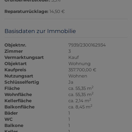
Reparaturrücklage:
14,50 €
Basisdaten zur Immobilie
Objektnr.
7939/2300162934
Zimmer
3
Vermarktungsart
Kauf
Objektart
Wohnung
Kaufpreis
357.700,00 €
Nutzungsart
Wohnen
Schlüsselfertig
Ja
2
Fläche
ca. 55,35 m
2
Wohnfläche
ca. 55,35 m
2
Kellerfläche
ca. 2,14 m
2
Balkonfläche
ca. 8,45 m
Bäder
1
WC
1
Balkone
1
Keller
1