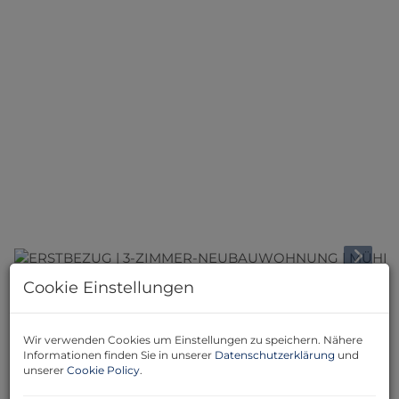
Cookie Einstellungen
Beschreibung
Wir verwenden Cookies um Einstellungen zu speichern. Nähere
Diese moderne 3-Zimmer-Neubauwohnung im 1.
Informationen finden Sie in unserer
Datenschutzerklärung
und
Obergeschoss überzeugt durch eine durchdachte
unserer
Cookie Policy
.
Raumaufteilung, hochwertige Wohnqualität und