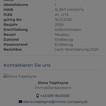
Abstellräume
1
2
HWB
B, 39.7 kWh/m
a
fGEE
A+, 0,75
gültig bis
16.01.2035
Baujahr
2026
Erschließung
vollerschlossen
Bauart
Neubau
Zustand
Erstbezug
Hauszustand
Erstbezug
Beziehbar
nach Vereinbarung 2026
Kontaktieren Sie uns
Elena Trapitsyna
Immobilienberaterin
+43 699 18410051
elena.trapitsyna@immo-company.at