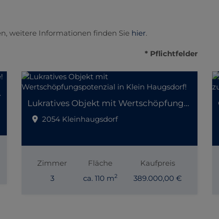
n, weitere Informationen finden Sie
hier
.
* Pflichtfelder
er Lage!
Lukratives Objekt mit Wertschöpfungspotenzial in Klein Haugsdorf!
2054 Kleinhaugsdorf
Zimmer
Fläche
Kaufpreis
2
3
ca. 110 m
389.000,00 €