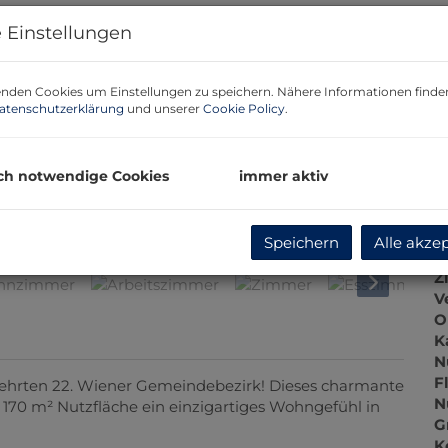
U
 Einstellungen
m
P
nden Cookies um Einstellungen zu speichern. Nähere Informationen finden
G
atenschutzerklärung
und unserer
Cookie Policy
.
G
ch notwendige Cookies
immer aktiv
B
Küche
Speichern
Alle akze
O
Z
V
O
K
N
F
hrten 22. Wiener Gemeindebezirk! Dieses charmante
N
 170 m² Nutzfläche ein einzigartiges Wohngefühl in
G
K