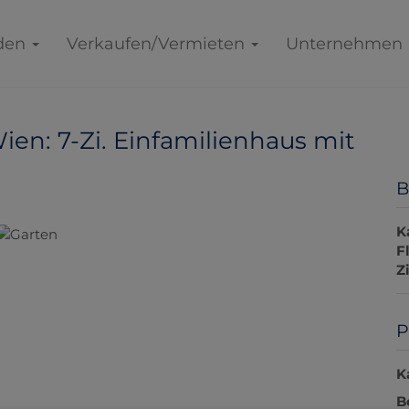
den
Verkaufen/Vermieten
Unternehmen
ien: 7-Zi. Einfamilienhaus mit
B
K
F
Z
P
K
B