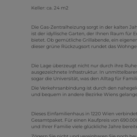
Keller: ca. 24 m2
Die Gas-Zentralheizung sorgt in der kalten Ja
ist der idyllische Garten, der Ihnen Raum für 
bietet. Ob gemütliche Grillabende, ein eige
dieser grüne Rückzugsort rundet das Wohngef
Die Lage überzeugt nicht nur durch ihre Ruh
ausgezeichnete Infrastruktur. In unmittelbare
sogar die Universität, was den Alltag für Fami
Die Verkehrsanbindung ist durch den nahegele
und bequem in andere Bezirke Wiens gelange
Dieses Einfamilienhaus in 1220 Wien verbind
Gesamtpaket. Für einen Kaufpreis von 690.000
und Ihrer Familie viele glückliche Jahre bereit
Zögern Sie nicht und vereinbaren Sie noch he