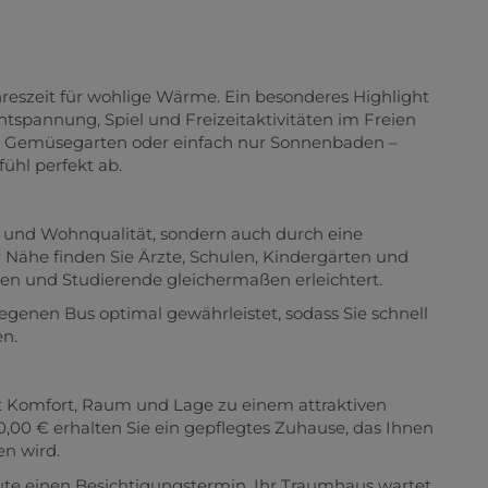
hreszeit für wohlige Wärme. Ein besonderes Highlight
Entspannung, Spiel und Freizeitaktivitäten im Freien
ner Gemüsegarten oder einfach nur Sonnenbaden –
ühl perfekt ab.
e und Wohnqualität, sondern auch durch eine
r Nähe finden Sie Ärzte, Schulen, Kindergärten und
lien und Studierende gleichermaßen erleichtert.
genen Bus optimal gewährleistet, sodass Sie schnell
n.
et Komfort, Raum und Lage zu einem attraktiven
,00 € erhalten Sie ein gepflegtes Zuhause, das Ihnen
en wird.
ute einen Besichtigungstermin. Ihr Traumhaus wartet