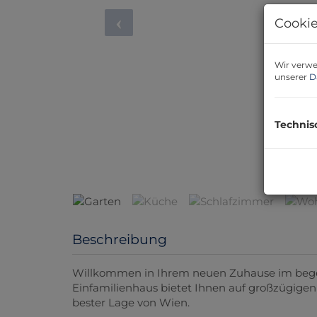
Cookie
Wir verwe
unserer
D
Technis
Beschreibung
Willkommen in Ihrem neuen Zuhause im bege
Einfamilienhaus bietet Ihnen auf großzügigen
bester Lage von Wien.