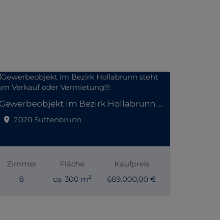
Gewerbeobjekt im Bezirk Hollabrunn steht zum Verkauf oder Vermietung!!!
2020 Suttenbrunn
Zimmer
Fläche
Kaufpreis
2
8
ca. 300 m
689.000,00 €