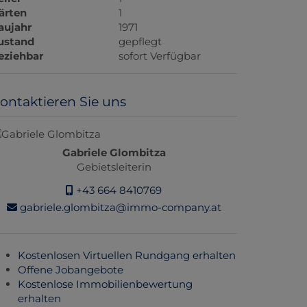
ärten
1
aujahr
1971
ustand
gepflegt
eziehbar
sofort Verfügbar
ontaktieren Sie uns
Gabriele Glombitza
Gebietsleiterin
+43 664 8410769
gabriele.glombitza@immo-company.at
Kostenlosen Virtuellen Rundgang erhalten
Offene Jobangebote
Kostenlose Immobilienbewertung
erhalten