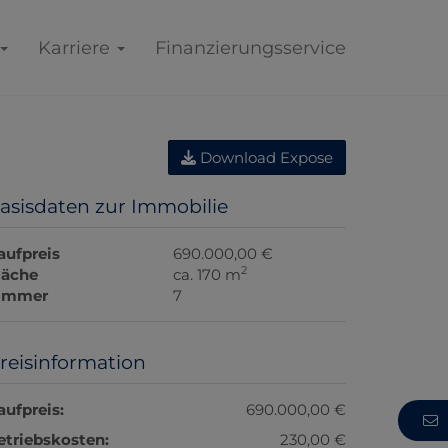
Karriere
Finanzierungsservice
Download Expose
asisdaten zur Immobilie
aufpreis
690.000,00 €
2
läche
ca. 170 m
immer
7
reisinformation
aufpreis:
690.000,00 €
etriebskosten:
230,00 €