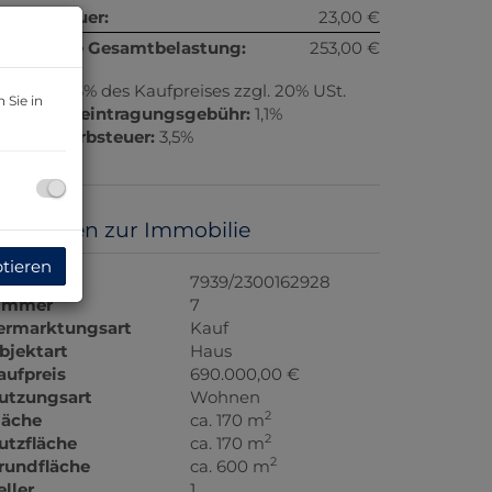
msatzsteuer:
23,00 €
onatliche Gesamtbelastung:
253,00 €
rovision:
3% des Kaufpreises zzgl. 20% USt.
 Sie in
rundbucheintragungsgebühr:
1,1%
runderwerbsteuer:
3,5%
asisdaten zur Immobilie
ptieren
bjektnr.
7939/2300162928
immer
7
ermarktungsart
Kauf
bjektart
Haus
aufpreis
690.000,00 €
utzungsart
Wohnen
2
läche
ca. 170 m
2
utzfläche
ca. 170 m
2
rundfläche
ca. 600 m
eller
1