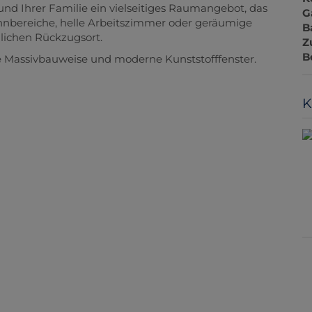
nd Ihrer Familie ein vielseitiges Raumangebot, das
G
nbereiche, helle Arbeitszimmer oder geräumige
B
nlichen Rückzugsort.
Z
B
de Massivbauweise und moderne Kunststofffenster.
K