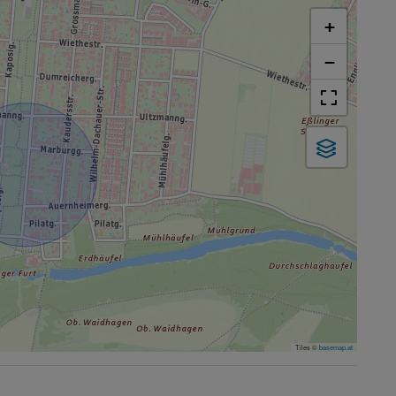
+
−
Tiles ©
basemap.at