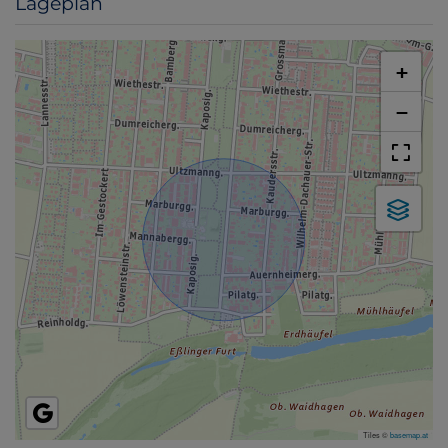
Lageplan
+
−
Tiles ©
basemap.at