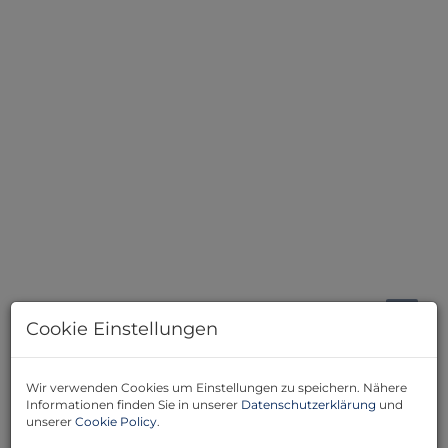
Garten
Cookie Einstellungen
Beschreibung
Wir verwenden Cookies um Einstellungen zu speichern. Nähere
Informationen finden Sie in unserer
Datenschutzerklärung
und
Willkommen in Ihrem neuen Zuhause im begehrten
unserer
Cookie Policy
.
22. Wiener Gemeindebezirk! Dieses charmante