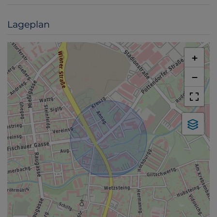
Lageplan
+
−