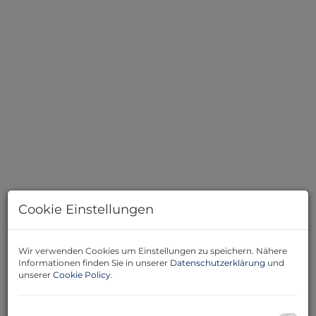
Cookie Einstellungen
Beschreibung
Wir verwenden Cookies um Einstellungen zu speichern. Nähere
Informationen finden Sie in unserer
Datenschutzerklärung
und
Willkommen in Ihrem neuen Zuhause in Wiener
unserer
Cookie Policy
.
Neustadt, Niederösterreich! Diese moderne 3-Zimmer-
Wohnung in der 3. Etage bietet Ihnen auf großzügigen