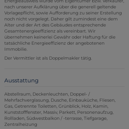
Energieausweis wurde vom Eigentümer bzw. Verkäufer,
nach unserer Aufklärung über die generell geltende
Vorlagepflicht, sowie Aufforderung zu seiner Erstellung
noch nicht vorgelegt. Daher gilt zumindest eine dem
Alter und der Art des Gebäudes entsprechende
Gesamtenergieeffizienz als vereinbart. Wir
übernehmen keinerlei Gewähr oder Haftung für die
tatsächliche Energieeffizienz der angebotenen
Immobilie.
Der Vermittler ist als Doppelmakler tätig.
Ausstattung
Abstellraum
Deckenleuchten
Doppel- /
Mehrfachverglasung
Dusche
Einbauküche
Fliesen
Gas
Getrennte Toiletten
Grünblick
Holz
Kamin
Kunststofffenster
Massiv
Parkett
Personenaufzug
Rollladen
Südwestbalkon / -terrasse
Tiefgarage
Zentralheizung