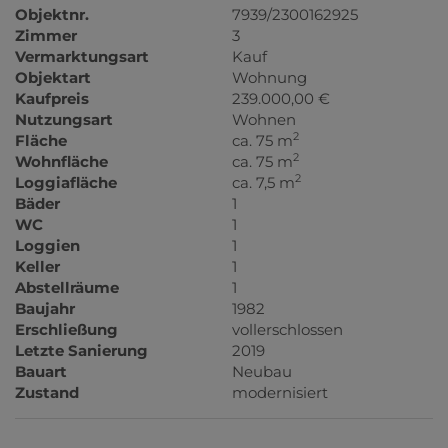
Objektnr.
7939/2300162925
Zimmer
3
Vermarktungsart
Kauf
Objektart
Wohnung
Kaufpreis
239.000,00 €
Nutzungsart
Wohnen
2
Fläche
ca. 75 m
2
Wohnfläche
ca. 75 m
2
Loggiafläche
ca. 7,5 m
Bäder
1
WC
1
Loggien
1
Keller
1
Abstellräume
1
Baujahr
1982
Erschließung
vollerschlossen
Letzte Sanierung
2019
Bauart
Neubau
Zustand
modernisiert