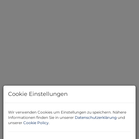
Haus - Ansicht Süd
Cookie Einstellungen
Wir verwenden Cookies um Einstellungen zu speichern. Nähere
Beschreibung
Informationen finden Sie in unserer
Datenschutzerklärung
und
unserer
Cookie Policy
.
Treten Sie ein in ein Haus, das Geschichte erzählt – und
bereit für Ihr Kapitel ist. Dieses großzügige Anwesen