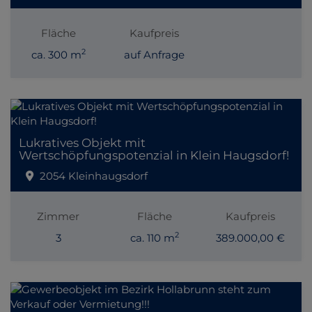
Fläche
Kaufpreis
2
ca. 300 m
auf Anfrage
Lukratives Objekt mit
Wertschöpfungspotenzial in Klein Haugsdorf!
2054 Kleinhaugsdorf
Zimmer
Fläche
Kaufpreis
2
3
ca. 110 m
389.000,00 €