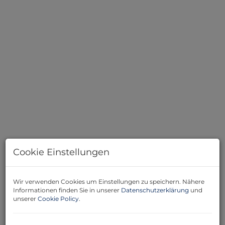
Haus - Ansicht Süd
Cookie Einstellungen
Wir verwenden Cookies um Einstellungen zu speichern. Nähere
Beschreibung
Informationen finden Sie in unserer
Datenschutzerklärung
und
unserer
Cookie Policy
.
Treten Sie ein in ein Haus, das Geschichte erzählt – und
bereit für Ihr Kapitel ist. Dieses großzügige Anwesen