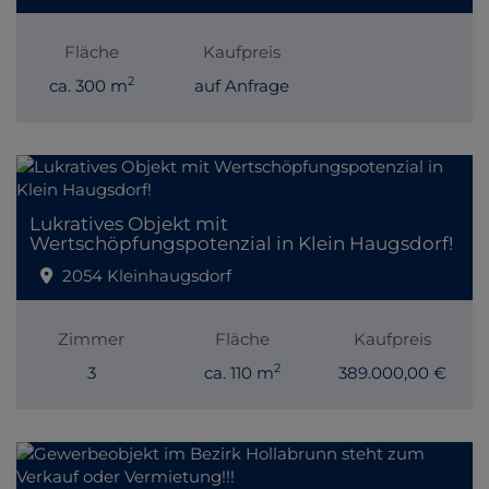
Fläche
Kaufpreis
2
ca. 300 m
auf Anfrage
Lukratives Objekt mit
Wertschöpfungspotenzial in Klein Haugsdorf!
2054 Kleinhaugsdorf
Zimmer
Fläche
Kaufpreis
2
3
ca. 110 m
389.000,00 €