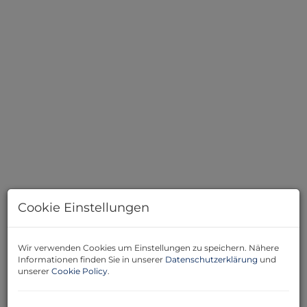
Haus - Ansicht Süd
Cookie Einstellungen
Wir verwenden Cookies um Einstellungen zu speichern. Nähere
Beschreibung
Informationen finden Sie in unserer
Datenschutzerklärung
und
unserer
Cookie Policy
.
Treten Sie ein in ein Haus, das Geschichte erzählt – und
bereit für Ihr Kapitel ist. Dieses großzügige Anwesen