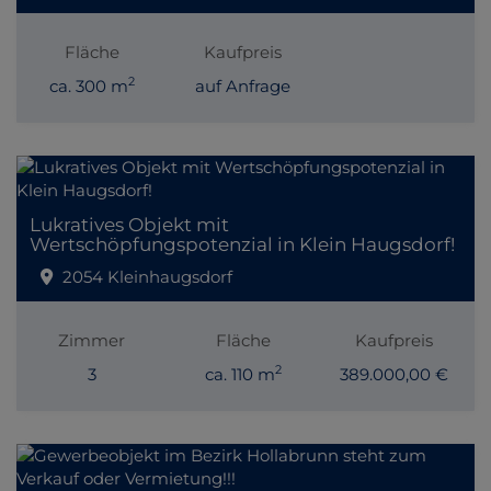
Fläche
Kaufpreis
2
ca. 300 m
auf Anfrage
Lukratives Objekt mit
Wertschöpfungspotenzial in Klein Haugsdorf!
2054 Kleinhaugsdorf
Zimmer
Fläche
Kaufpreis
2
3
ca. 110 m
389.000,00 €