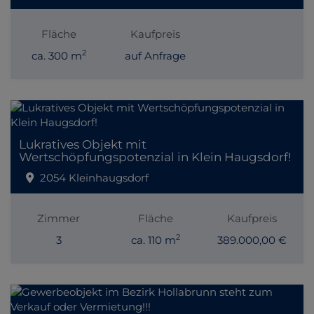
Fläche
Kaufpreis
2
ca. 300 m
auf Anfrage
Lukratives Objekt mit
Wertschöpfungspotenzial in Klein Haugsdorf!
2054 Kleinhaugsdorf
Zimmer
Fläche
Kaufpreis
2
3
ca. 110 m
389.000,00 €