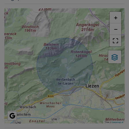
+
−
Tiles ©
basemap.at