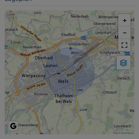
+
−
Tiles ©
basemap.at