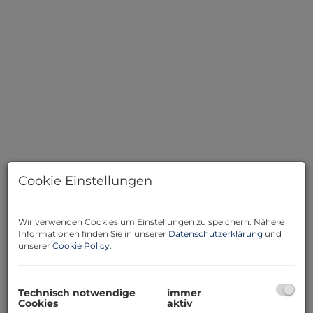
Cookie Einstellungen
Beschreibung
Wir verwenden Cookies um Einstellungen zu speichern. Nähere
Informationen finden Sie in unserer
Datenschutzerklärung
und
unserer
Cookie Policy
.
Wohnen mitten in Wels und trotzdem die Vorteile von
Ruhe, Grünflächen und viel Platz genießen?
Technisch notwendige
immer
Direkt gegenüber dem Burggarten erwartet Sie eine
Cookies
aktiv
großzügige 5-Zimmer-Wohnung mit knapp 120 m²