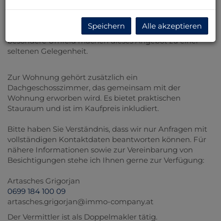
Wohnfläche in einer gepflegten Stadtvilla. Die
Wohnung ist teilweise saniert und sofort bezugsbereit.
Speichern
Alle akzeptieren
Die zentrale Lage, die Größe der Wohnung und das
besondere Umfeld machen dieses Angebot zu einer
seltenen Gelegenheit.
Zur Wohnung gehört zusätzlich ein
Dachgeschosszimmer, das gemeinsam mit der
Wohnung erworben wird. Es bietet praktischen
Stauraum und ist im Kaufpreis inkludiert.
Bitte haben Sie Verständnis, dass wir nur Anfragen mit
vollständigen Kontaktdaten beantworten können. Für
nähere Informationen sowie zur Vereinbarung von
Besichtigungen stehe ich Ihnen gerne zur Verfügung:
Artasches Grigorjan
0699 184 100 09
artasches.grigorjan@immo-company.at
Der Vermittler ist als Doppelmakler tätig.