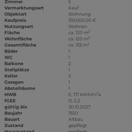
Zimmer
5
Vermarktungsart
Kauf
Objektart
Wohnung
Kaufpreis
319.000,00 €
Nutzungsart
Wohnen
2
Fläche
ca. 120 m
2
Wohnfläche
ca. 120 m
2
Gesamtfläche
ca. 133 m
Bäder
1
WC
1
Balkone
2
Stellplätze
1
Keller
3
Garagen
1
Abstellräume
1
2
HWB
E, 171 kWh/m
a
fGEE
D, 2,2
gültig bis
30.10.2027
Baujahr
1920
Bauart
Altbau
Zustand
gepflegt
Hauszustand
gepflegt