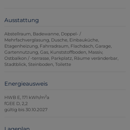
Ausstattung
Abstellraum
Badewanne
Doppel- /
Mehrfachverglasung
Dusche
Einbauküche
Etagenheizung
Fahrradraum
Flachdach
Garage
Gartennutzung
Gas
Kunststoffboden
Massiv
Ostbalkon / -terrasse
Parkplatz
Räume veränderbar
Stadtblick
Steinboden
Toilette
Energieausweis
2
HWB
E, 171 kWh/m
a
fGEE
D, 2,2
gültig bis
30.10.2027
Lageplan