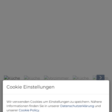
Küche
Cookie Einstellungen
Beschreibung
Wir verwenden Cookies um Einstellungen zu speichern. Nähere
Willkommen in Ihrem neuen Zuhause in einer der
Informationen finden Sie in unserer
Datenschutzerklärung
und
begehrtesten Gegenden Wiens – in der
unserer
Cookie Policy
.