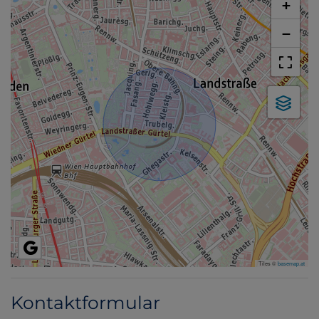
+
−
Tiles ©
basemap.at
Kontaktformular