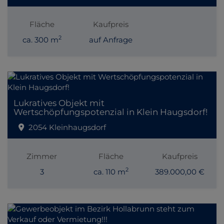
Fläche
Kaufpreis
2
ca. 300 m
auf Anfrage
Lukratives Objekt mit
Wertschöpfungspotenzial in Klein Haugsdorf!
2054 Kleinhaugsdorf
Zimmer
Fläche
Kaufpreis
2
3
ca. 110 m
389.000,00 €