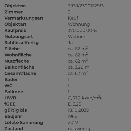
Objektnr.
7939/2300162913
Zimmer
2
Vermarktungsart
Kauf
Objektart
Wohnung
Kaufpreis
370.000,00 €
Nutzungsart
Wohnen
Schlüsselfertig
Ja
2
Fläche
ca. 62 m
2
Wohnfläche
ca. 62 m
2
Nutzfläche
ca. 62 m
2
Balkonfläche
ca. 3,28 m
2
Gesamtfläche
ca. 62 m
Bäder
1
WC
1
Balkone
1
2
HWB
C, 71.2 kWh/m
a
fGEE
E, 3,25
gültig bis
18.10.2030
Baujahr
1968
Letzte Sanierung
2023
Zustand
neuwertig