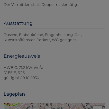
Der Vermittler ist als Doppelmakler tätig.
Ausstattung
Dusche
Einbauküche
Etagenheizung
Gas
Kunststofffenster
Parkett
WG geeignet
Energieausweis
2
HWB
C, 71.2 kWh/m
a
fGEE
E, 3,25
gültig bis
18.10.2030
Lageplan