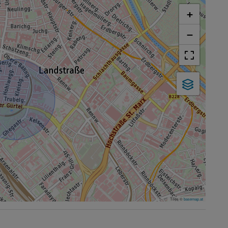
+
−
Tiles ©
basemap.at