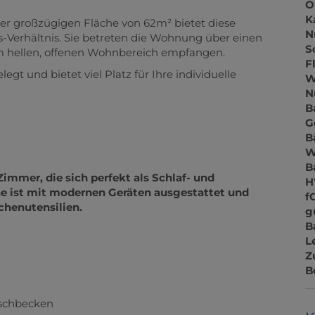
O
K
er großzügigen Fläche von 62m² bietet diese
N
-Verhältnis. Sie betreten die Wohnung über einen
S
m hellen, offenen Wohnbereich empfangen.
F
t und bietet viel Platz für Ihre individuelle
W
N
B
G
.
B
W
B
mmer, die sich perfekt als Schlaf- und
H
e ist mit modernen Geräten ausgestattet und
f
üchenutensilien.
g
B
L
Z
B
schbecken