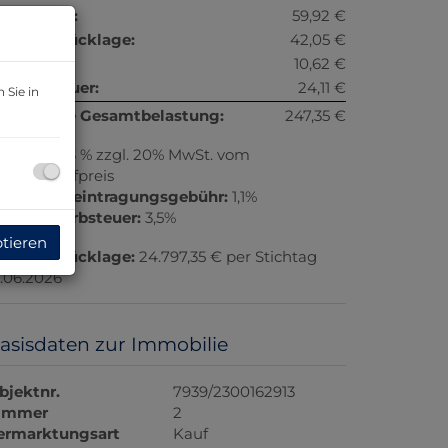
eizkosten:
59,92 €
eparaturrücklage:
42,05 €
iftkosten:
10,62 €
msatzsteuer:
24,11 €
 Sie in
onatliche Gesamtbelastung:
247,35 €
rovision:
3 % zzgl. 20% MwSt. vom
esamtkaufpreis
rundbucheintragungsgebühr:
1,1%
runderwerbsteuer:
3,5%
ptieren
eparaturrücklage:
24.797,35 € per Stichtag
6.06.2026
asisdaten zur Immobilie
bjektnr.
7939/2300162913
immer
2
ermarktungsart
Kauf