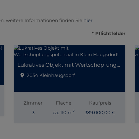
n, weitere Informationen finden Sie
hier
.
* Pflichtfelder
er Lage!
Lukratives Objekt mit Wertschöpfungspotenzial in Klein Haugsdorf!
2054 Kleinhaugsdorf
Zimmer
Fläche
Kaufpreis
2
3
ca. 110 m
389.000,00 €