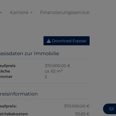
Karriere
Finanzierungsservice
Download Expose
asisdaten zur Immobilie
aufpreis
370.000,00 €
2
läche
ca. 62 m
immer
2
reisinformation
aufpreis:
370.000,00 €
etriebskosten:
110,65 €