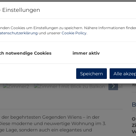
H
 Einstellungen
R
L
U
nden Cookies um Einstellungen zu speichern. Nähere Informationen finden
atenschutzerklärung
und unserer
Cookie Policy
.
m
P
G
ch notwendige Cookies
immer aktiv
G
G
Küche
Speichern
Alle akze
R
1
B
 der begehrtesten Gegenden Wiens – in der
O
Diese moderne und neuwertige Wohnung im 3.
Z
ssige Lage, sondern auch ein elegantes und
V