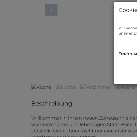
Cookie
Wir verwe
unserer
D
Technis
Beschreibung
Willkommen in Ihrem neuen Zuhause in einer
wunderschönen und lebendigen Stadt Wien. 
Liftstock, bietet Ihnen nicht nur eine erstkla