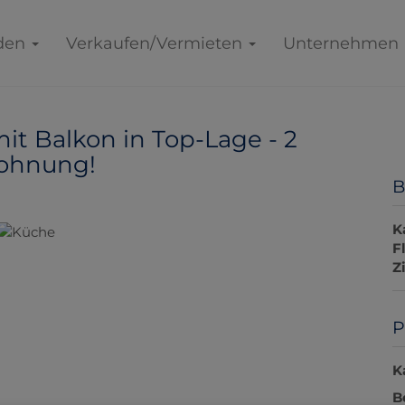
den
Verkaufen/Vermieten
Unternehmen
 Balkon in Top-Lage - 2
wohnung!
B
K
F
Z
P
K
B