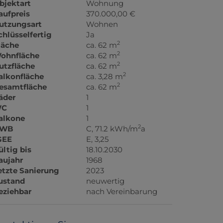
bjektart
Wohnung
aufpreis
370.000,00 €
utzungsart
Wohnen
chlüsselfertig
Ja
2
läche
ca. 62 m
2
ohnfläche
ca. 62 m
2
utzfläche
ca. 62 m
2
alkonfläche
ca. 3,28 m
2
esamtfläche
ca. 62 m
äder
1
C
1
alkone
1
2
WB
C, 71.2 kWh/m
a
GEE
E, 3,25
ültig bis
18.10.2030
aujahr
1968
etzte Sanierung
2023
ustand
neuwertig
eziehbar
nach Vereinbarung