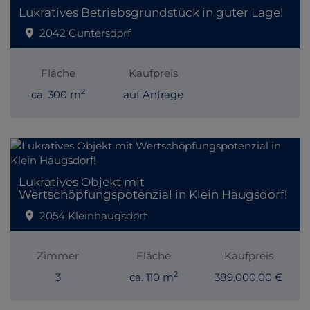
Lukratives Betriebsgrundstück in guter Lage!
2042 Guntersdorf
Fläche
Kaufpreis
2
ca. 300 m
auf Anfrage
Lukratives Objekt mit
Wertschöpfungspotenzial in Klein Haugsdorf!
2054 Kleinhaugsdorf
Zimmer
Fläche
Kaufpreis
2
3
ca. 110 m
389.000,00 €