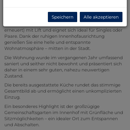
selten zu finden ist: zentral und dennoch angenehm
ruhig.
Speichern
Alle akzeptieren
Die Wohnung befindet sich in einem gepflegten
Mehrfamilienhaus aus dem Jahr 1995 (Fassade 2024
erneuert) mit Lift und eignet sich ideal für Singles oder
Paare. Dank der ruhigen Innenhofausrichtung
genießen Sie eine helle und entspannte
Wohnatmosphäre – mitten in der Stadt.
Die Wohnung wurde im vergangenen Jahr umfassend
saniert und seither nicht bewohnt und präsentiert sich
daher in einem sehr guten, nahezu neuwertigen
Zustand.
Die bereits ausgestattete Küche rundet das stimmige
Gesamtbild ab und ermöglicht einen unkomplizierten
Einzug.
Ein besonderes Highlight ist der großzügige
Gemeinschaftsgarten im Innenhof mit Grünfläche und
Sitzmöglichkeiten – ein idealer Ort zum Entspannen
und Abschalten.