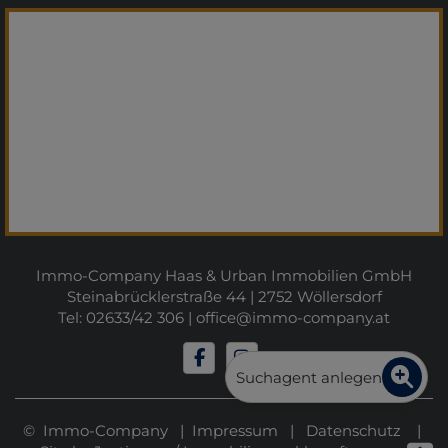
Immo-Company Haas & Urban Immobilien GmbH
Steinabrücklerstraße 44 | 2752 Wöllersdorf
Tel: 02633/42 306 |
office@immo-company.at
Suchagent anlegen
© Immo-Company |
Impressum
|
Datenschutz
|