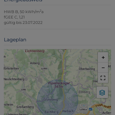
2
HWB
B, 50 kWh/m
a
fGEE
C, 1,21
gültig bis
23.07.2022
Lageplan
+
−