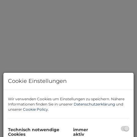
Cookie Einstellungen
Beschreibung
Wir verwenden Cookies um Einstellungen zu speichern. Nähere
Informationen finden Sie in unserer
Datenschutzerklärung
und
unserer
Cookie Policy
.
Helle Wohlfühlwohnung in Linz-Urfahr
Diesen einladende 2 Zimmer-Wohnung überzeugt
durch ihr durchdachten Grundriss, den sehr gepflegten
Technisch notwendige
immer
Zustand und eine Lage
, die in dieser Kombination
Cookies
aktiv