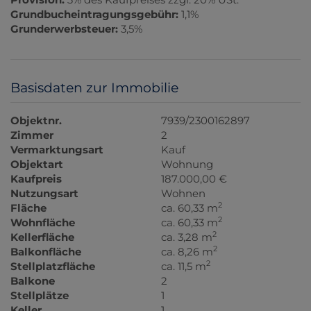
Grundbucheintragungsgebühr:
1,1%
Grunderwerbsteuer:
3,5%
Basisdaten zur Immobilie
Objektnr.
7939/2300162897
Zimmer
2
Vermarktungsart
Kauf
Objektart
Wohnung
Kaufpreis
187.000,00 €
Nutzungsart
Wohnen
2
Fläche
ca. 60,33 m
2
Wohnfläche
ca. 60,33 m
2
Kellerfläche
ca. 3,28 m
2
Balkonfläche
ca. 8,26 m
2
Stellplatzfläche
ca. 11,5 m
Balkone
2
Stellplätze
1
Keller
1