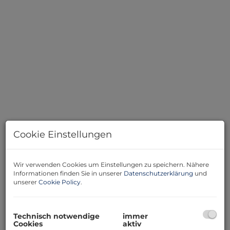
Wohnzimmer
Cookie Einstellungen
Wir verwenden Cookies um Einstellungen zu speichern. Nähere
Informationen finden Sie in unserer
Datenschutzerklärung
und
unserer
Cookie Policy
.
Beschreibung
Diese gepflegte Dachgeschosswohnung mit 60,33 m²
Technisch notwendige
immer
Wohnfläche überzeugt durch eine praktische
Cookies
aktiv