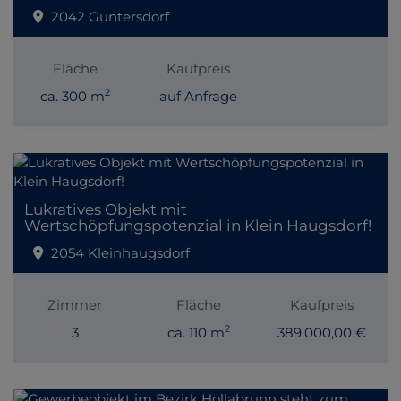
2042 Guntersdorf
Fläche
Kaufpreis
2
ca. 300 m
auf Anfrage
Lukratives Objekt mit
Wertschöpfungspotenzial in Klein Haugsdorf!
2054 Kleinhaugsdorf
Zimmer
Fläche
Kaufpreis
2
3
ca. 110 m
389.000,00 €