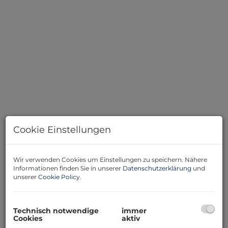
Cookie Einstellungen
Beschreibung
Wir verwenden Cookies um Einstellungen zu speichern. Nähere
Informationen finden Sie in unserer
Datenschutzerklärung
und
unserer
Cookie Policy
.
Diese hochwertig sanierte 2-Zimmer-Wohnung
befindet sich im 2. Obergeschoss eines gepflegten
Wohnhauses mit Lift und überzeugt durch ihre
Technisch notwendige
immer
moderne Ausstattung sowie die durchdachte
Cookies
aktiv
Raumaufteilung.