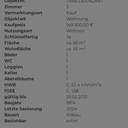
Objektnr.
7939/2300162887
Zimmer
2
Vermarktungsart
Kauf
Objektart
Wohnung
Kaufpreis
149.900,00 €
Nutzungsart
Wohnen
Schlüsselfertig
Ja
2
Fläche
ca. 65 m
2
Wohnfläche
ca. 65 m
Bäder
1
WC
1
Loggien
1
Keller
1
Abstellräume
1
2
HWB
C, 52.4 kWh/m
a
fGEE
C, 1,58
gültig bis
25.02.2031
Baujahr
1974
Letzte Sanierung
2024
Bauart
Altbau
Beziehbar
sofort