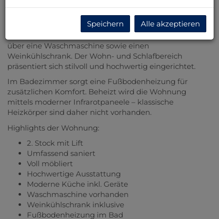
Die Wohnung wurde umfassend saniert und wird voll
Speichern
Alle akzeptieren
möbliert übergeben. Die moderne Einbauküche ist
vollständig ausgestattet und verfügt unter anderem
über eine Waschmaschine sowie einen
Weinkühlschrank. Der Wohn- und Schlafbereich
präsentiert sich stilvoll und hochwertig eingerichtet.
Im Badezimmer sorgt eine Fußbodenheizung für
zusätzlichen Komfort. Beheizt wird die Wohnung
mittels moderner Infrarotpaneele – klassische
Heizkörper sind daher nicht vorhanden.
Highlights der Wohnung:
2. Stock mit Lift
Umfassend saniert
Voll möbliert
Hochwertige Ausstattung
Moderne Küche inkl. Geräte
Waschmaschine vorhanden
Weinkühlschrank inklusive
Fußbodenheizung im Bad