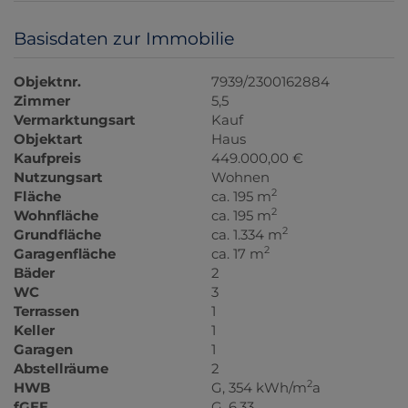
Basisdaten zur Immobilie
Objektnr.
7939/2300162884
Zimmer
5,5
Vermarktungsart
Kauf
Objektart
Haus
Kaufpreis
449.000,00 €
Nutzungsart
Wohnen
2
Fläche
ca. 195 m
2
Wohnfläche
ca. 195 m
2
Grundfläche
ca. 1.334 m
2
Garagenfläche
ca. 17 m
Bäder
2
WC
3
Terrassen
1
Keller
1
Garagen
1
Abstellräume
2
2
HWB
G, 354 kWh/m
a
fGEE
G, 6,33