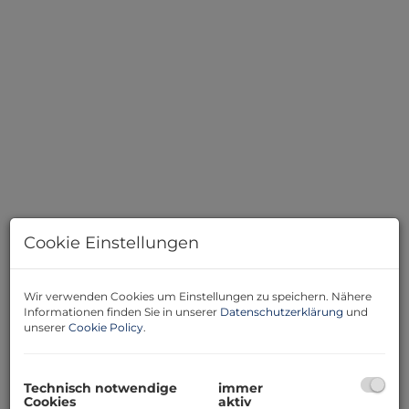
Cookie Einstellungen
Beschreibung
Wir verwenden Cookies um Einstellungen zu speichern. Nähere
Informationen finden Sie in unserer
Datenschutzerklärung
und
unserer
Cookie Policy
.
Dieses Einfamilienhaus wurde 1988 in massiver
Bauweise errichtet und befindet sich in einer ruhigen
Wohnlage mit naturnahem Umfeld. Die Wohnfläche
von rund 195 m² verteilt sich auf zwei Stockwerke mit
Technisch notwendige
immer
Cookies
aktiv
insgesamt fünf Zimmern.