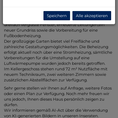
Das Obergeschoss befindet sich derzeit noch in
Sanierung, wobei bereits wesentliche Investitionen
Speichern
Alle akzeptieren
umgesetzt wurden. Dazu zählen ein neues Dach,
dreifach verglaste Fenster, erneuerte Leitungen,ein
neuer Grundriss sowie die Vorbereitung für eine
Fußbodenheizung.
Der großzügige Garten bietet viel Freifläche und
zahlreiche Gestaltungsmöglichkeiten. Die Beheizung
erfolgt aktuell noch über eine Stromheizung, sämtliche
Vorbereitungen für die Umstellung auf eine
Luftwärmepumpe wurden jedoch bereits getroffen.
Im Kellergeschoss stehen rund 72 m² Nutzfläche mit
neuem Technikraum, zwei weiteren Zimmern sowie
zusätzlichen Abstellflächen zur Verfügung.
Sehr gerne stellen wir Ihnen auf Anfrage, weitere Fotos
oder einen Plan zur Verfügung. Noch mehr freuen wir
uns jedoch, Ihnen dieses Haus persönlich zeigen zu
dürfen.
Wir informieren gemäß AI-Act über die Verwendung
von KI-generierten Bildern in unseren Inseraten.