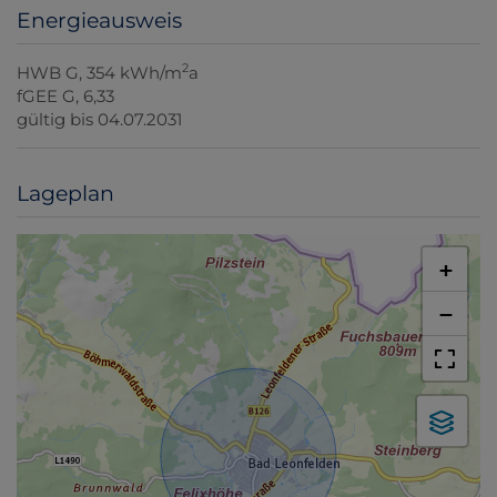
Energieausweis
2
HWB
G, 354 kWh/m
a
fGEE
G, 6,33
gültig bis
04.07.2031
Lageplan
+
−