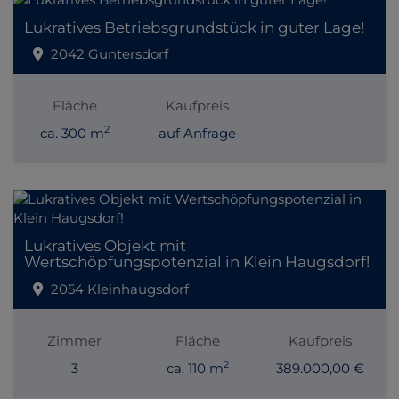
Lukratives Betriebsgrundstück in guter Lage!
2042 Guntersdorf
Fläche
Kaufpreis
2
ca. 300 m
auf Anfrage
Lukratives Objekt mit
Wertschöpfungspotenzial in Klein Haugsdorf!
2054 Kleinhaugsdorf
Zimmer
Fläche
Kaufpreis
2
3
ca. 110 m
389.000,00 €