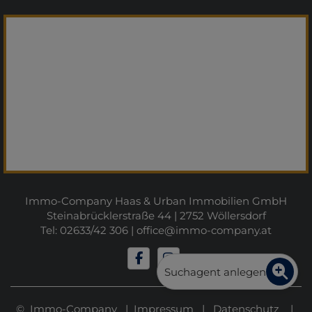
Immo-Company Haas & Urban Immobilien GmbH
Steinabrücklerstraße 44 | 2752 Wöllersdorf
Tel: 02633/42 306 |
office@immo-company.at
Suchagent anlegen
© Immo-Company |
Impressum
|
Datenschutz
|