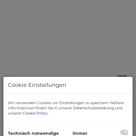
Cookie Einstellungen
Beschreibung
Wir verwenden Cookies um Einstellungen zu speichern. Nähere
Informationen finden Sie in unserer
Datenschutzerklärung
und
Willkommen am wunderschönen Zicksee, in Sankt
unserer
Cookie Policy
.
Andrä am Zicksee, Burgenland! Diese Seeliegenschaft
bietet Ihnen die perfekte Kombination aus Erholung,
Naturgenuss und einem gemütlichen Zuhause – und
Technisch notwendige
immer
das zu einem attraktiven Kaufpreis von nur 98.000