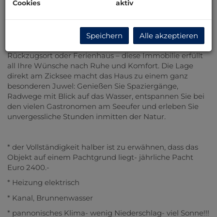
Cookies
aktiv
Euro.
Mit einer Wohnfläche von 45 m² erwarten Sie hier drei
gut geschnittene Zimmer, die viel Platz für individuelle
Speichern
Alle akzeptieren
Gestaltungsmöglichkeiten bieten. Ob als idyllischer
Rückzugsort oder Ferienhaus – diese Immobilie erfüllt
all Ihre Wünsche nach Ruhe und Komfort. Die Lage
direkt am Zicksee macht das Haus zu einem ganz
besonderen Juwel: Genießen Sie Spaziergänge,
Radwege mit Blick auf das Wasser, entspannen Sie bei
den vielen Gastronomen am Seeufer und erleben Sie
unvergessliche Stunden inmitten der Natur.
* der Vollständigkeit halber ist zu erwähnen, dass das
Objekt auf einem Pachtgrund liegt- jährliche Pacht
Euro 2400.-
* Heizung elektrisch
* Kanal, Brunnenwasser
* pannonisches Klima- wenig Niederschlag- viel Sonne!!!