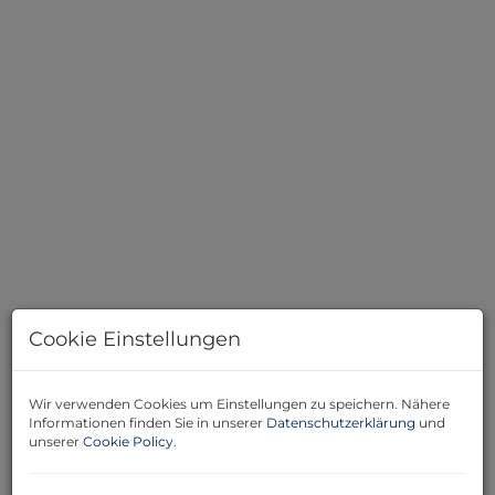
Stiegenhaus
Cookie Einstellungen
Beschreibung
Wir verwenden Cookies um Einstellungen zu speichern. Nähere
Informationen finden Sie in unserer
Datenschutzerklärung
und
unserer
Cookie Policy
.
Diese charmante Etagenwohnung im Hochparterre
(ohne Lift) bietet auf 63 m² Wohnfläche alles, was Sie für