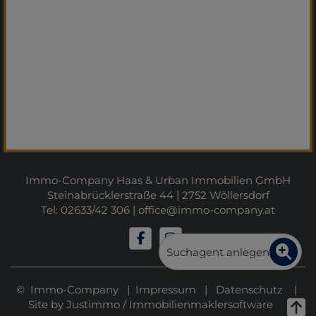
Immo-Company Haas & Urban Immobilien GmbH
Steinabrücklerstraße 44 | 2752 Wöllersdorf
Tel: 02633/42 306 |
office@immo-company.at
Suchagent anlegen
© Immo-Company |
Impressum
|
Datenschutz
|
Site by
Justimmo
/
Immobilienmaklersoftware