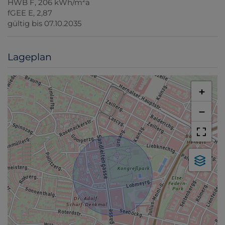
2
HWB
F, 206 kWh/m
a
fGEE
E, 2,87
gültig bis
07.10.2035
Lageplan
+
−