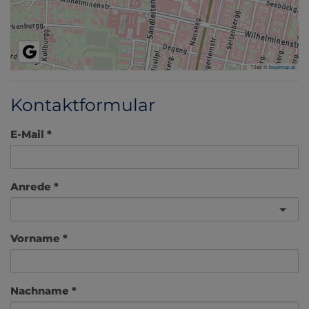
Tiles ©
basemap.at
Kontaktformular
E-Mail
Anrede
Vorname
Nachname