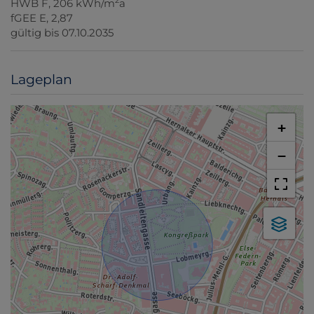
2
HWB
F, 206 kWh/m
a
fGEE
E, 2,87
gültig bis
07.10.2035
Lageplan
+
−