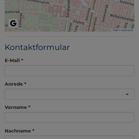
Tiles ©
basemap.at
Kontaktformular
E-Mail
Anrede
Vorname
Nachname