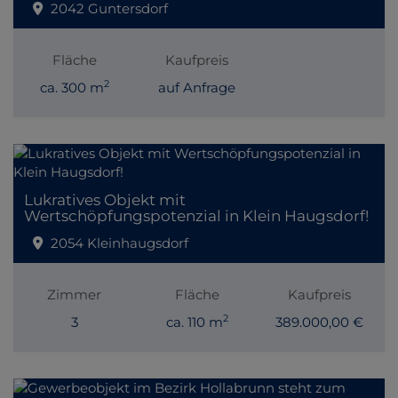
2042 Guntersdorf
Fläche
Kaufpreis
2
ca. 300 m
auf Anfrage
Lukratives Objekt mit
Wertschöpfungspotenzial in Klein Haugsdorf!
2054 Kleinhaugsdorf
Zimmer
Fläche
Kaufpreis
2
3
ca. 110 m
389.000,00 €