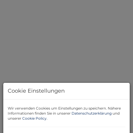
Stiegenhaus
Cookie Einstellungen
Beschreibung
Wir verwenden Cookies um Einstellungen zu speichern. Nähere
Informationen finden Sie in unserer
Datenschutzerklärung
und
unserer
Cookie Policy
.
Diese charmante Etagenwohnung im Hochparterre
(ohne Lift) bietet auf 63 m² Wohnfläche alles, was Sie für