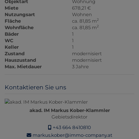
Objektart
Wohnung
Miete
678,21 €
Nutzungsart
Wohnen
2
Fläche
ca. 81,85 m
2
Wohnfläche
ca. 81,85 m
Bäder
1
WC
1
Keller
1
Zustand
modernisiert
Hauszustand
modernisiert
Max. Mietdauer
3 Jahre
Kontaktieren Sie uns
akad. IM Markus Kober-Klammler
Gebietsdirektor
+43 664 8410810
markus.kober@immo-company.at