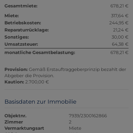
Gesamtmiete:
678,21 €
Miete:
317,64 €
Betriebskosten:
244,95 €
Reparaturrücklage:
21,24 €
Sonstiges:
30,00 €
Umsatzsteuer:
64,38 €
monatliche Gesamtbelastung:
678,21 €
Provision:
Gemäß Erstauftraggeberprinzip bezahlt der
Abgeber die Provision.
Kaution:
2.700,00 €
Basisdaten zur Immobilie
Objektnr.
7939/2300162866
Zimmer
2
Vermarktungsart
Miete