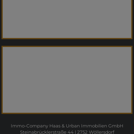
Immo-Company Haas & Urban Immobilien GmbH
Steinabrücklerstraße 44 | 2752 Wöllersdorf