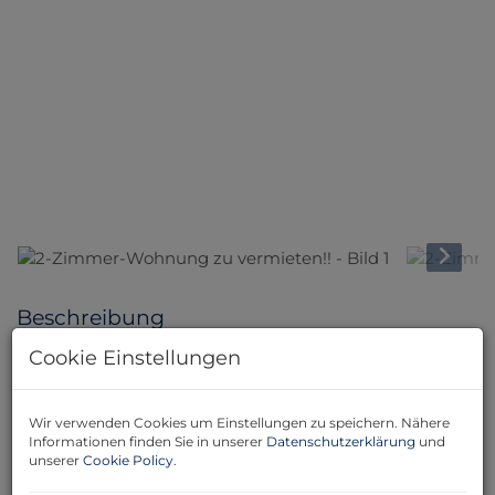
Beschreibung
Cookie Einstellungen
Diese stilvolle 81 m² große Wohnung in Wildon
verbindet modernen Wohnkomfort mit innovativer
Technik. Die großzügige Raumaufteilung, hochwertige
Wir verwenden Cookies um Einstellungen zu speichern. Nähere
Ausstattung sowie intelligente Smarthome-Funktionen
Informationen finden Sie in unserer
Datenschutzerklärung
und
unserer
Cookie Policy
.
machen dieses Mietobjekt besonders attraktiv für alle,
die modernes Wohnen schätzen.