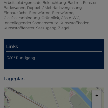
Arbeitsplatzgerechte Beleuchtung
Bad mit Fenster
Badewanne
Doppel- / Mehrfachverglasung
Einbauküche
Fernwärme
Fernwärme
Glasfaseranbindung
Grünblick
Gäste-WC
Innenliegender Sonnenschutz
Kunststoffboden
Kunststofffenster
Seezugang
Ziegel
Links
360° Rundgang
Lageplan
+
−