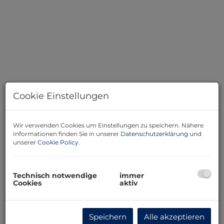
Cookie Einstellungen
Wir verwenden Cookies um Einstellungen zu speichern. Nähere
Informationen finden Sie in unserer
Datenschutzerklärung
und
Beschreibung
unserer
Cookie Policy
.
Dieses sanierungsbedürftige Haus in 8761 Pölls bietet
Technisch notwendige
immer
die Möglichkeit, sich ein Zuhause ganz nach den
Cookies
aktiv
eigenen Vorstellungen zu schaffen. Ob als Eigenheim,
gemütliches Wochenendhaus oder Feriendomizil.
Das Haus liegt in ruhiger Hanglage auf einem ca. 491
Speichern
Alle akzeptieren