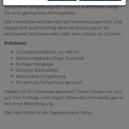
m² großen Grundstück und bietet eine angenehme,
naturnahe Umgebung. Ein schöner Kachelofen sorgt
für eine gemütliche Atmosphäre.
Die Immobilie wird derzeit als Ferienhaus genutzt und
eignet sich auch künftig ideal als Rückzugsort für
erholsame Wochenenden oder den Urlaub im Grünen.
Eckdaten:
Grundstücksfläche: ca. 491 m²
Sanierungsbedürftiger Zustand
Ruhige Hanglage
Schöner Kachelofen
Naturnahe Umgebung
Derzeit als Ferienhaus genutzt
Haben wir Ihr Interesse geweckt? Dann freuen wir uns
auf Ihre Anfrage und zeigen Ihnen die Immobilie gerne
bei einer Besichtigung.
Der Vermittler ist als Doppelmakler tätig.