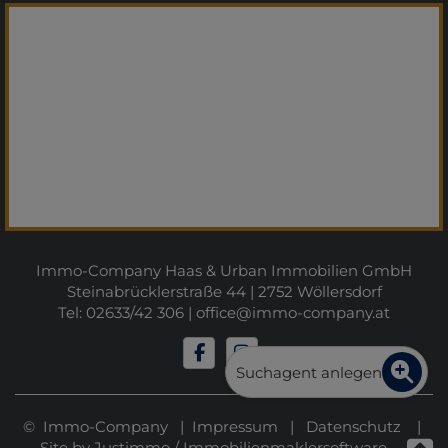
Immo-Company Haas & Urban Immobilien GmbH
Steinabrücklerstraße 44 | 2752 Wöllersdorf
Tel: 02633/42 306 |
office@immo-company.at
Suchagent anlegen
© Immo-Company |
Impressum
|
Datenschutz
|
Site by
Justimmo
/
Immobilienmaklersoftware