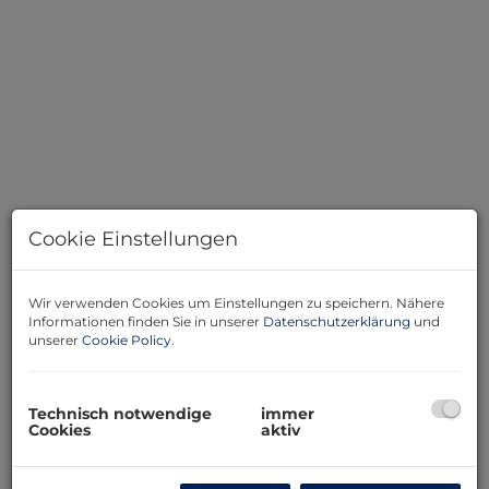
Cookie Einstellungen
Wir verwenden Cookies um Einstellungen zu speichern. Nähere
Informationen finden Sie in unserer
Datenschutzerklärung
und
Beschreibung
unserer
Cookie Policy
.
Diese attraktive 2-Zimmer-Wohnung überzeugt durch
Technisch notwendige
immer
ihre hervorragende Lage sowie durch ihren gepflegten
Cookies
aktiv
Zustand und die geringen Betriebskosten.
Die Wohnung befindet sich in einem charmanten