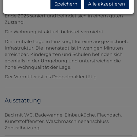
Altbau (Baujahr 1987) und eignet sich sowohl für
Speichern
Alle akzeptieren
Eigennutzer als auch für Anleger. Die Immobilie wurde
Ende 2025 saniert und befindet sich in einem guten
Zustand.
Die Wohnung ist aktuell befristet vermietet.
Die zentrale Lage in Linz sorgt für eine ausgezeichnete
Infrastruktur. Die Innenstadt ist in wenigen Minuten
erreichbar. Kindergärten und Schulen befinden sich
ebenfalls in der Umgebung und unterstreichen die
hohe Wohnqualität der Lage.
Der Vermittler ist als Doppelmakler tätig.
Ausstattung
Bad mit WC
Badewanne
Einbauküche
Flachdach
Kunststofffenster
Waschmaschinenanschluss
Zentralheizung