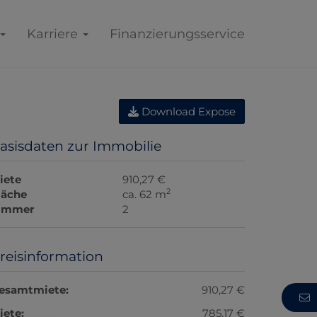
Karriere
Finanzierungsservice
Download Expose
asisdaten zur Immobilie
iete
910,27 €
2
läche
ca. 62 m
immer
2
reisinformation
esamtmiete:
910,27 €
iete:
785,17 €