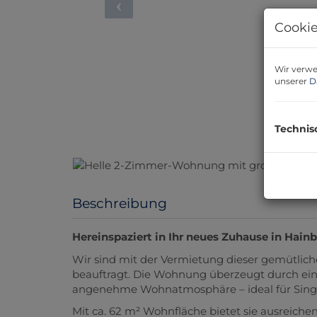
Cookie
Wir verwe
unserer
D
Technis
Beschreibung
Hereinspaziert in Ihr neues Zuhause in Hain
Wir sind mit der Vermietung dieser gemütli
beauftragt. Die Wohnung überzeugt durch ein
angenehme Wohnatmosphäre – ideal für Singl
Mit ca. 62 m² Wohnfläche bietet sie ausreich