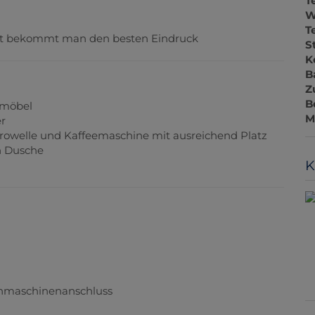
T
W
T
 Ort bekommt man den besten Eindruck
S
K
B
Z
B
tzmöbel
M
r
crowelle und Kaffeemaschine mit ausreichend Platz
n Dusche
K
hmaschinenanschluss