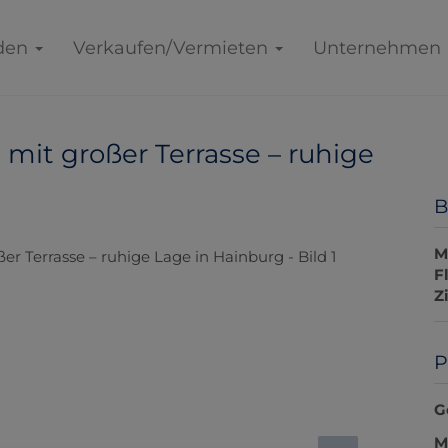
den
Verkaufen/Vermieten
Unternehmen
it großer Terrasse – ruhige
B
M
F
Z
P
G
M