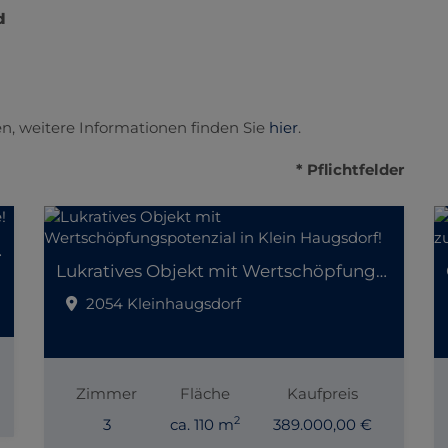
d
n, weitere Informationen finden Sie
hier
.
* Pflichtfelder
er Lage!
Lukratives Objekt mit Wertschöpfungspotenzial in Klein Haugsdorf!
2054 Kleinhaugsdorf
Zimmer
Fläche
Kaufpreis
2
3
ca. 110 m
389.000,00 €