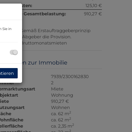
etriebskosten:
125,10 €
onatliche Gesamtbelastung:
910,27 €
 Sie in
rovision:
Gemäß Erstauftraggeberprinzip
ezahlt der Abgeber die Provision.
aution:
3 Bruttomonatsmieten
asisdaten zur Immobilie
ptieren
bjektnr.
7939/2300162830
immer
2
ermarktungsart
Miete
bjektart
Wohnung
iete
910,27 €
utzungsart
Wohnen
2
läche
ca. 62 m
2
ohnfläche
ca. 62 m
2
ellerfläche
ca. 2,35 m
2