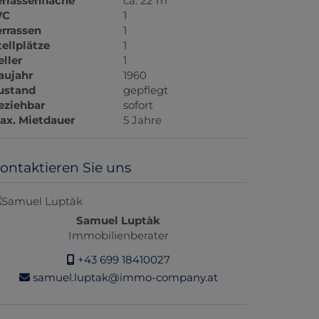
errassenfläche
ca. 22 m
C
1
errassen
1
tellplätze
1
eller
1
aujahr
1960
ustand
gepflegt
eziehbar
sofort
ax. Mietdauer
5 Jahre
ontaktieren Sie uns
Samuel Luptàk
Immobilienberater
+43 699 18410027
samuel.luptak@immo-company.at