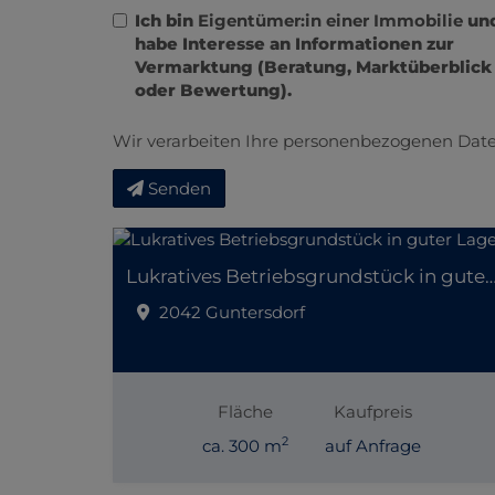
Ich bin
Eigentümer:in einer Immobilie
un
habe Interesse an Informationen zur
Vermarktung (Beratung, Marktüberblick
oder Bewertung).
Wir verarbeiten Ihre personenbezogenen Date
Senden
Lukratives Betriebsgrundstück in gut
2042 Guntersdorf
Fläche
Kaufpreis
2
ca. 300 m
auf Anfrage