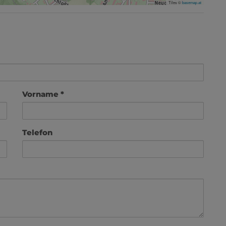
Tiles ©
basemap.at
Vorname
Telefon