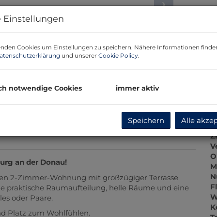
B
 Einstellungen
m
nden Cookies um Einstellungen zu speichern. Nähere Informationen finden
P
atenschutzerklärung
und unserer
Cookie Policy
.
b
K
ch notwendige Cookies
immer aktiv
B
Speichern
Alle akze
O
Z
V
O
burg an der Donau!
M
N
chen 2-Zimmer-Wohnung mit großzügiger Terrasse
F
e praktische Raumaufteilung, helle Räume und eine
W
es oder Paare.
K
end Platz zum Wohlfühlen.