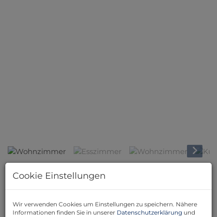
Wohnzimmer
Cookie Einstellungen
Beschreibung
Willkommen in Ihrem neuen Zuhause in Bad
Wir verwenden Cookies um Einstellungen zu speichern. Nähere
Pirawarth, Niederösterreich! Diese exklusive
Informationen finden Sie in unserer
Datenschutzerklärung
und