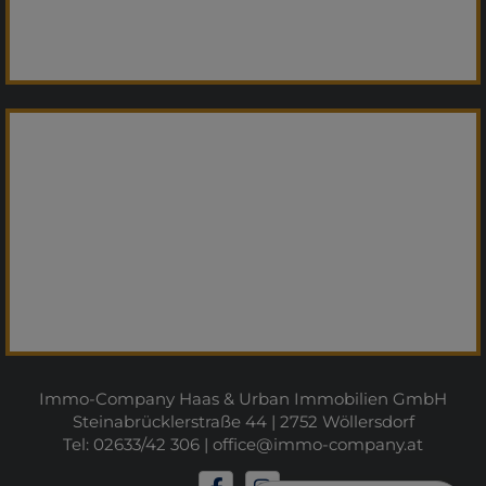
Immo-Company Haas & Urban Immobilien GmbH
Steinabrücklerstraße 44 | 2752 Wöllersdorf
Tel: 02633/42 306 |
office@immo-company.at