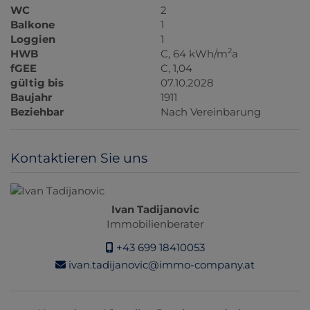
WC
2
Balkone
1
Loggien
1
2
HWB
C, 64 kWh/m
a
fGEE
C, 1,04
gültig bis
07.10.2028
Baujahr
1911
Beziehbar
Nach Vereinbarung
Kontaktieren Sie uns
Ivan Tadijanovic
Immobilienberater
+43 699 18410053
ivan.tadijanovic@immo-company.at