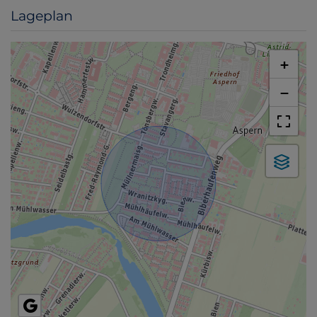
Lageplan
+
−