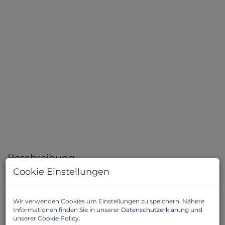
Symbolbild
Beschreibung
Cookie Einstellungen
Willkommen in Ihrem neuen Zuhause im begehrten
22. Wiener Gemeindebezirk! Diese exquisite 3-Zimmer-
Wir verwenden Cookies um Einstellungen zu speichern. Nähere
Etagenwohnung im Erstbezug bietet Ihnen auf
Informationen finden Sie in unserer
Datenschutzerklärung
und
großzügigen 63,33 m² Wohnfläche modernen
unserer
Cookie Policy
.
Wohnkomfort und stilvolles Ambiente in perfekter