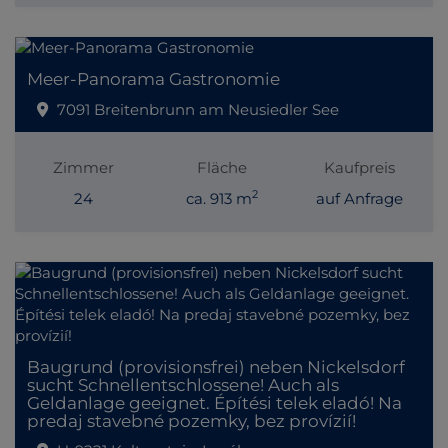
Meer-Panorama Gastronomie
7091 Breitenbrunn am Neusiedler See
Zimmer
Fläche
Kaufpreis
2
24
ca. 913 m
auf Anfrage
Baugrund (provisionsfrei) neben Nickelsdorf
sucht Schnellentschlossene! Auch als
Geldanlage geeignet. Építési telek eladó! Na
predaj stavebné pozemky, bez provízií!