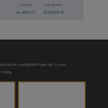
Fläche
Kaufpreis
2
ca. 600 m
53.340,00 €
Wünsche und Bedürfnisse da zu sein.
 tätig.