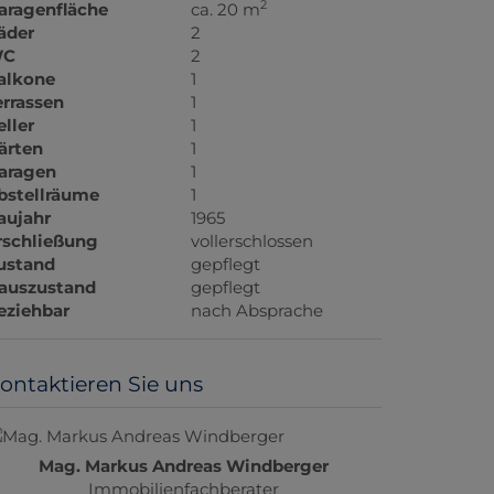
2
aragenfläche
ca. 20 m
äder
2
C
2
alkone
1
errassen
1
eller
1
ärten
1
aragen
1
bstellräume
1
aujahr
1965
rschließung
vollerschlossen
ustand
gepflegt
auszustand
gepflegt
eziehbar
nach Absprache
ontaktieren Sie uns
Mag. Markus Andreas Windberger
Immobilienfachberater