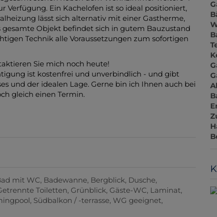
G
Verfügung. Ein Kachelofen ist so ideal positioniert,
B
lheizung lässt sich alternativ mit einer Gastherme,
W
 gesamte Objekt befindet sich in gutem Bauzustand
B
htigen Technik alle Voraussetzungen zum sofortigen
T
K
taktieren Sie mich noch heute!
G
tigung ist kostenfrei und unverbindlich - und gibt
G
es und der idealen Lage. Gerne bin ich Ihnen auch bei
A
och gleich einen Termin.
B
E
Z
H
B
K
Bad mit WC
Badewanne
Bergblick
Dusche
Getrennte Toiletten
Grünblick
Gäste-WC
Laminat
ingpool
Südbalkon / -terrasse
WG geeignet