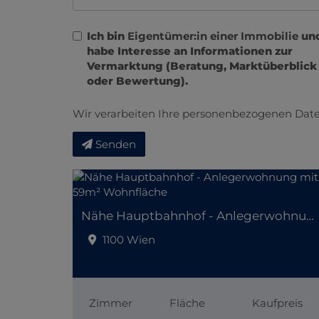
Ich bin
Eigentümer:in einer Immobilie
un
habe Interesse an Informationen zur
Vermarktung (Beratung, Marktüberblick
oder Bewertung).
Wir verarbeiten Ihre personenbezogenen Date
Senden
Nähe Hauptbahnhof - Anlegerwohnung mit 59m² Wohnfläche
1100 Wien
Zimmer
Fläche
Kaufpreis