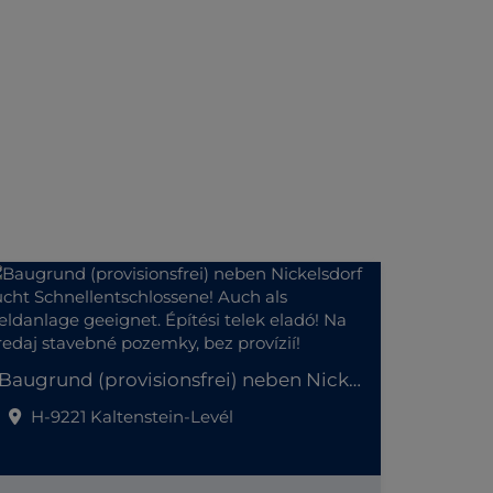
Baugrund (provisionsfrei) neben Nickelsdorf sucht Schnellentschlossene! Auch als Geldanlage geeignet. Építési telek eladó! Na predaj stavebné pozemky, bez provízií!
H-9221 Kaltenstein-Levél