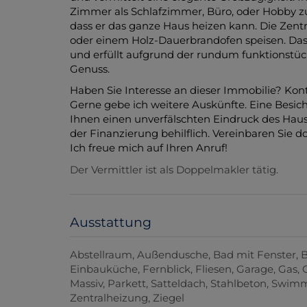
Zimmer als Schlafzimmer, Büro, oder Hobby zur 
dass er das ganze Haus heizen kann. Die Zentra
oder einem Holz-Dauerbrandofen speisen. Das
und erfüllt aufgrund der rundum funktionstüc
Genuss.
Haben Sie Interesse an dieser Immobilie? Kon
Gerne gebe ich weitere Auskünfte. Eine Besich
Ihnen einen unverfälschten Eindruck des Haus
der Finanzierung behilflich. Vereinbaren Sie d
Ich freue mich auf Ihren Anruf!
Der Vermittler ist als Doppelmakler tätig.
Ausstattung
Abstellraum
Außendusche
Bad mit Fenster
Einbauküche
Fernblick
Fliesen
Garage
Gas
Massiv
Parkett
Satteldach
Stahlbeton
Swimm
Zentralheizung
Ziegel