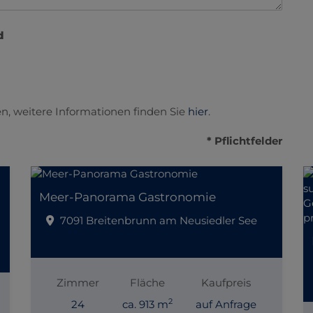
d
n, weitere Informationen finden Sie
hier
.
* Pflichtfelder
Meer-Panorama Gastronomie
7091 Breitenbrunn am Neusiedler See
Zimmer
Fläche
Kaufpreis
2
24
ca. 913 m
auf Anfrage