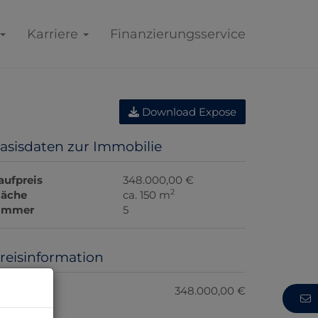
Karriere
Finanzierungsservice
Download Expose
asisdaten zur Immobilie
aufpreis
348.000,00 €
2
läche
ca. 150 m
immer
5
reisinformation
aufpreis:
348.000,00 €