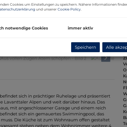
P
nden Cookies um Einstellungen zu speichern. Nähere Informationen finden
G
atenschutzerklärung
und unserer
Cookie Policy
.
G
ch notwendige Cookies
immer aktiv
B
Speichern
Alle akze
O
Z
V
O
K
N
F
W
befindet sich in prächtiger Ruhelage und präsentiert
G
e Lavanttaler Alpen und weit darüber hinaus. Das
G
aus, mit angeschlossener Garage und einem reich
K
 befindet sich ein gemauertes Swimmingpool, das
B
n muss. Die Küche ist zum Wohnraum offen gestaltet
T
. Insgesamt stehen neben dem Wohnzimmer weitere 4