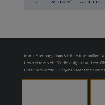
2
2
ca. 59,22 m
220.000,00 €
Immo-Company Haas & Urban Immobilien Gmb
Unser Name steht für die Aufgabe und Verpfl
Unter dem Motto „Wir geben Menschen ein neue