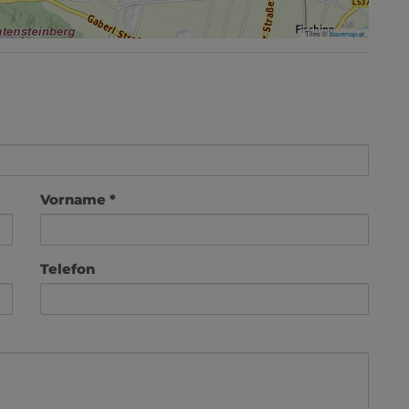
Tiles ©
basemap.at
Vorname
Telefon