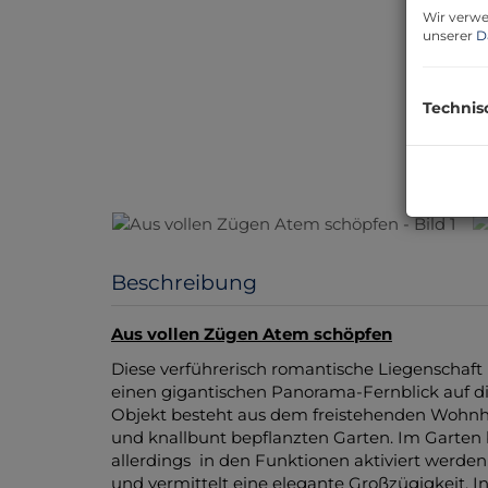
Wir verwe
unserer
D
Technis
Beschreibung
Aus vollen Zügen Atem schöpfen
Diese verführerisch romantische Liegenschaft 
einen gigantischen Panorama-Fernblick auf di
Objekt besteht aus dem freistehenden Wohnh
und knallbunt bepflanzten Garten. Im Garten
allerdings in den Funktionen aktiviert werde
und vermittelt eine elegante Großzügigkeit