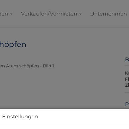
den
Verkaufen/Vermieten
Unternehmen
chöpfen
B
K
F
Z
P
 Einstellungen
K