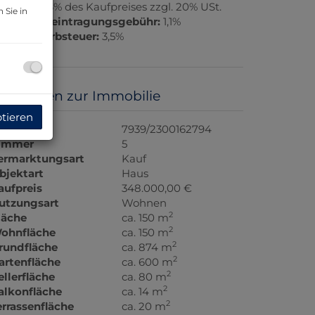
rovision:
3% des Kaufpreises zzgl. 20% USt.
 Sie in
rundbucheintragungsgebühr:
1,1%
runderwerbsteuer:
3,5%
asisdaten zur Immobilie
ptieren
bjektnr.
7939/2300162794
immer
5
ermarktungsart
Kauf
bjektart
Haus
aufpreis
348.000,00 €
utzungsart
Wohnen
2
läche
ca. 150 m
2
ohnfläche
ca. 150 m
2
rundfläche
ca. 874 m
2
artenfläche
ca. 600 m
2
ellerfläche
ca. 80 m
2
alkonfläche
ca. 14 m
2
errassenfläche
ca. 20 m