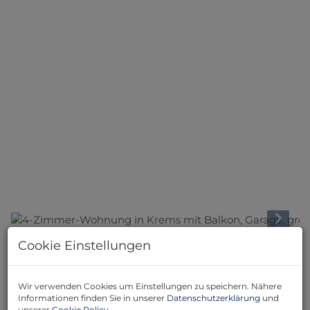
Cookie Einstellungen
Beschreibung
Wir verwenden Cookies um Einstellungen zu speichern. Nähere
Willkommen in der WACHAU/Stein an der Donau!!!
Informationen finden Sie in unserer
Datenschutzerklärung
und
unserer
Cookie Policy
.