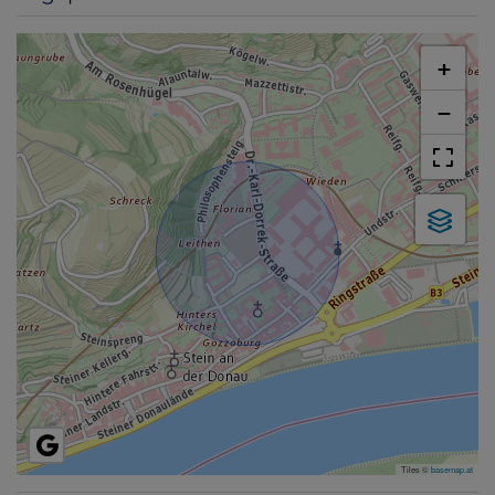
+
−
Tiles ©
basemap.at