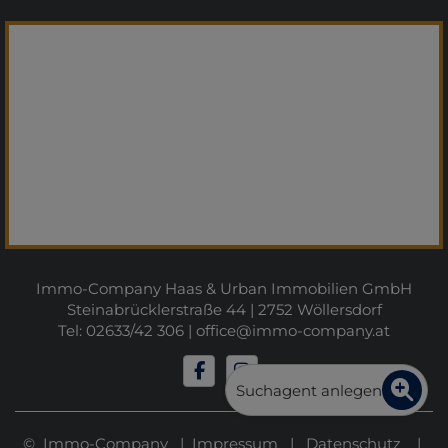
Immo-Company Haas & Urban Immobilien GmbH
Steinabrücklerstraße 44 | 2752 Wöllersdorf
Tel: 02633/42 306 |
office@immo-company.at
Suchagent anlegen
© Immo-Company |
Impressum
|
Datenschutz
|