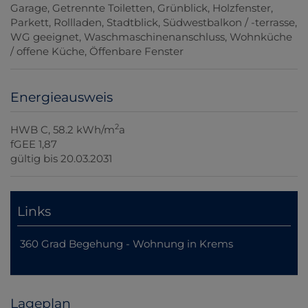
Garage
Getrennte Toiletten
Grünblick
Holzfenster
Parkett
Rollladen
Stadtblick
Südwestbalkon / -terrasse
WG geeignet
Waschmaschinenanschluss
Wohnküche
/ offene Küche
Öffenbare Fenster
Energieausweis
2
HWB
C, 58.2 kWh/m
a
fGEE
1,87
gültig bis
20.03.2031
Links
360 Grad Begehung - Wohnung in Krems
Lageplan