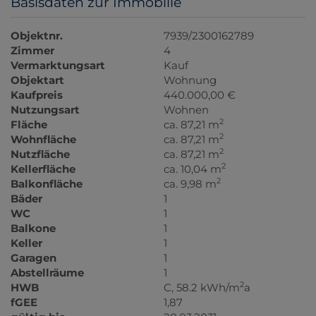
Basisdaten zur Immobilie
Objektnr.
7939/2300162789
Zimmer
4
Vermarktungsart
Kauf
Objektart
Wohnung
Kaufpreis
440.000,00 €
Nutzungsart
Wohnen
2
Fläche
ca. 87,21 m
2
Wohnfläche
ca. 87,21 m
2
Nutzfläche
ca. 87,21 m
2
Kellerfläche
ca. 10,04 m
2
Balkonfläche
ca. 9,98 m
Bäder
1
WC
1
Balkone
1
Keller
1
Garagen
1
Abstellräume
1
2
HWB
C, 58.2 kWh/m
a
fGEE
1,87