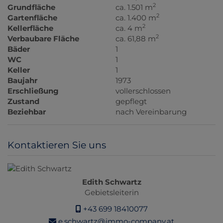
2
Grundfläche
ca. 1.501 m
2
Gartenfläche
ca. 1.400 m
2
Kellerfläche
ca. 4 m
2
Verbaubare Fläche
ca. 61,88 m
Bäder
1
WC
1
Keller
1
Baujahr
1973
Erschließung
vollerschlossen
Zustand
gepflegt
Beziehbar
nach Vereinbarung
Kontaktieren Sie uns
Edith Schwartz
Gebietsleiterin
+43 699 18410077
e.schwartz@immo-company.at