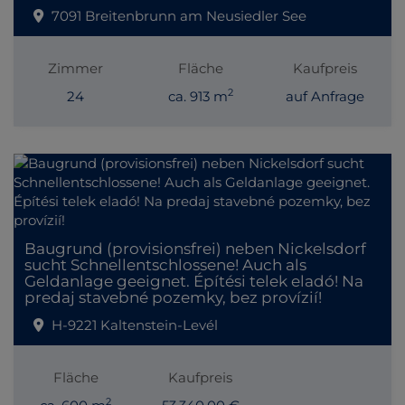
7091 Breitenbrunn am Neusiedler See
Zimmer
Fläche
Kaufpreis
2
24
ca. 913 m
auf Anfrage
Baugrund (provisionsfrei) neben Nickelsdorf
sucht Schnellentschlossene! Auch als
Geldanlage geeignet. Építési telek eladó! Na
predaj stavebné pozemky, bez provízií!
H-9221 Kaltenstein-Levél
Fläche
Kaufpreis
2