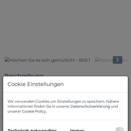
Beschreibung
Cookie Einstellungen
Dieser gepflegte Bungalow mit einer Wohnfläche von
53,97 m² bietet Ihnen nicht nur ein gemütliches und
Wir verwenden Cookies um Einstellungen zu speichern. Nähere
funktionales Wohnambiente, sondern auch eine
Informationen finden Sie in unserer
Datenschutzerklärung
und
wunderbare Kombination aus Small Living,
unserer
Cookie Policy
.
Naturverbundenheit, Ruhe und Lebensqualität in einer
idyllischen Umgebung.
Das Blockbohlenhaus wurde auf einem stabilen
Technisch notwendige
immer