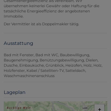
Gesamtenergieeffizienz als vereinbart. Wir
übernehmen keinerlei Gewähr oder Haftung für die
tatsächliche Energieeffizienz der angebotenen
Immobilie.
Der Vermittler ist als Doppelmakler tätig.
Ausstattung
Bad mit Fenster
Bad mit WC
Baubewilligung
Baugenehmigung
Benützungsbewilligung
Dielen
Dusche
Einbauküche
Grünblick
Heizofen
Holz
Holz
Holzfenster
Kabel / Satelliten-TV
Satteldach
Waschmaschinenanschluss
Lageplan
+