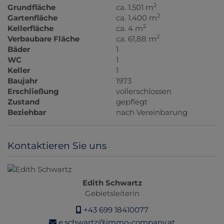
2
Grundfläche
ca. 1.501 m
2
Gartenfläche
ca. 1.400 m
2
Kellerfläche
ca. 4 m
2
Verbaubare Fläche
ca. 61,88 m
Bäder
1
WC
1
Keller
1
Baujahr
1973
Erschließung
vollerschlossen
Zustand
gepflegt
Beziehbar
nach Vereinbarung
Kontaktieren Sie uns
Edith Schwartz
Gebietsleiterin
+43 699 18410077
e.schwartz@immo-company.at