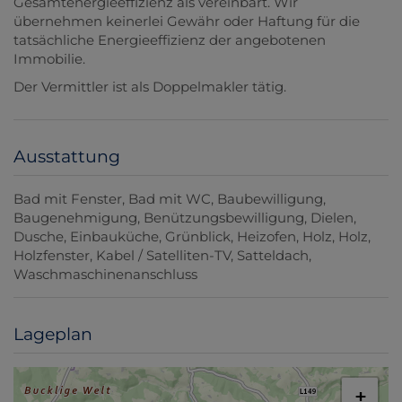
Gesamtenergieeffizienz als vereinbart. Wir
übernehmen keinerlei Gewähr oder Haftung für die
tatsächliche Energieeffizienz der angebotenen
Immobilie.
Der Vermittler ist als Doppelmakler tätig.
Ausstattung
Bad mit Fenster
Bad mit WC
Baubewilligung
Baugenehmigung
Benützungsbewilligung
Dielen
Dusche
Einbauküche
Grünblick
Heizofen
Holz
Holz
Holzfenster
Kabel / Satelliten-TV
Satteldach
Waschmaschinenanschluss
Lageplan
+