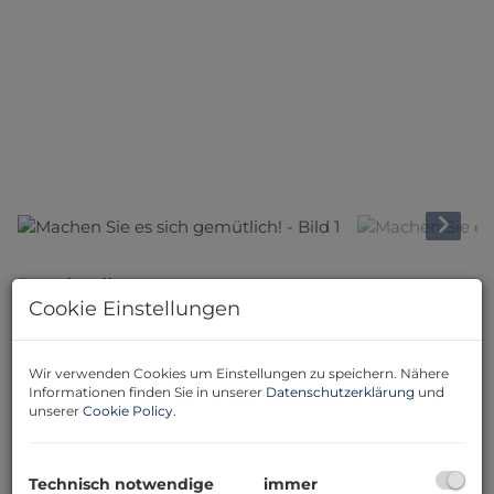
Beschreibung
Cookie Einstellungen
Dieser gepflegte Bungalow mit einer Wohnfläche von
53,97 m² bietet Ihnen nicht nur ein gemütliches und
Wir verwenden Cookies um Einstellungen zu speichern. Nähere
funktionales Wohnambiente, sondern auch eine
Informationen finden Sie in unserer
Datenschutzerklärung
und
wunderbare Kombination aus Small Living,
unserer
Cookie Policy
.
Naturverbundenheit, Ruhe und Lebensqualität in einer
idyllischen Umgebung.
Technisch notwendige
immer
Das Blockbohlenhaus wurde auf einem stabilen