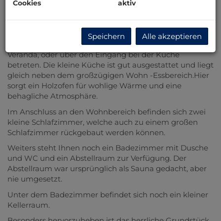
Cookies
aktiv
Betonfundament auf Piloten errichtet. So war das Holz
über die Jahre nie im Kontakt mit Erde und ist in sehr
gutem Zustand.
Speichern
Alle akzeptieren
Sie können das Haus entweder über die verglaste
Veranda, oder über den Eingang bei der Küche
betreten. Die kleine Küche ist gut ausgestattet und liegt
gleich neben dem großzügigen Wohn -Essbereich.Hier
sorgt ein Holzofen für wohlige Wärme und eine
behagliche Atmosphäre.
Im Anschluss an den Wohnbereich befinden sich zwei
kleine Schlafzimmer, welche auch zu einem großen
Schlafzimmer rückgebaut werden können.
Weiters steht Ihnen noch ein Badezimmer mit Dusche
und WC und ein Abstellraum zur Verfügung. Der
Abstellraum war ursprünglich als Sauna gedacht, aber
nie umgesetzt.
Unter dem Badezimmer befindet sich noch ein kleiner
Kellerraum.
Besonders hervorzuheben ist das herrliche Grundstück,