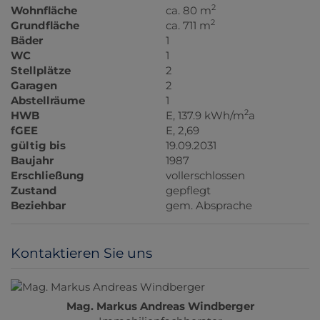
2
Wohnfläche
ca. 80 m
2
Grundfläche
ca. 711 m
Bäder
1
WC
1
Stellplätze
2
Garagen
2
Abstellräume
1
2
HWB
E, 137.9 kWh/m
a
fGEE
E, 2,69
gültig bis
19.09.2031
Baujahr
1987
Erschließung
vollerschlossen
Zustand
gepflegt
Beziehbar
gem. Absprache
Kontaktieren Sie uns
Mag. Markus Andreas Windberger