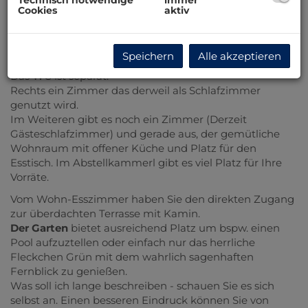
Haus:
Cookies
aktiv
Wir beginnen im großzügigen Vorraum, mit viel Platz
für Ihre Garderobe.
Von hier sind alle Räume zentral begehbar.
Speichern
Alle akzeptieren
Linker Hand das Tageslichtbad mit Wanne und Dusche.
Das WC ist separat.
Rechts ein Zimmer das derweil als Schlafzimmer
genutzt wird.
Im Weiteren gibt es noch ein Zimmer (Derzeit
Gästeschlafzimmer) und gerade aus, der gemütliche
Wohnraum mit offener Küche und Platz für den
Esstisch. Im Abstellkammerl gibt es viel Platz für Ihre
Vorräte.
Vom Wohn-Esszimmer haben Sie den direkten Zugang
zur überdachten Terrasse mit Kamin.
Der Garten
bietet ausreichend Platz um bspw. einen
Pool aufzuztellen oder einfach nur das herrliche
Fleckchen Grün mit dem wahrlich sagenhaften
Fernblick zu genießen.
Was soll ich lange beschreiben - schauen Sie es sich
selbst an. Einen besseren Eindruck können Sie von