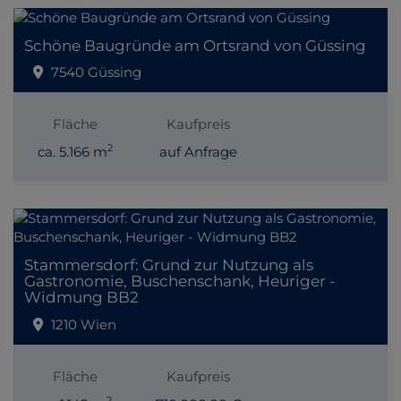
Schöne Baugründe am Ortsrand von Güssing
7540 Güssing
Fläche
Kaufpreis
2
ca. 5.166 m
auf Anfrage
Stammersdorf: Grund zur Nutzung als
Gastronomie, Buschenschank, Heuriger -
Widmung BB2
1210 Wien
Fläche
Kaufpreis
2