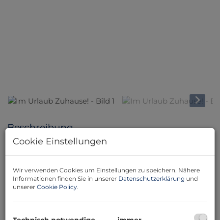
Beschreibung
Cookie Einstellungen
Wir sind exklusiv mit der Vermarktung von diesem
großartigen Bungalow mit toller Fernsicht beauftragt.
Wir verwenden Cookies um Einstellungen zu speichern. Nähere
Es erwarten Sie
~80m² Wohnfläche
eine gemütliche
Informationen finden Sie in unserer
Datenschutzerklärung
und
Wohlfühlatmosphäre.
Auch ideal als Ferien- oder
unserer
Cookie Policy
.
Wochenendsitz geeignet.
Begleiten Sie mich auf einen Rundgang durch das
Technisch notwendige
immer