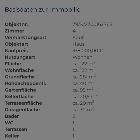
Basisdaten zur Immobilie
Objektnr.
7939/2300162768
Zimmer
4
Vermarktungsart
Kauf
Objektart
Haus
Kaufpreis
338.000,00 €
Nutzungsart
Wohnen
2
Fläche
ca. 122 m
2
Wohnfläche
ca. 122 m
2
Grundfläche
ca. 281 m
2
Rohdachbodenfl.
ca. 40 m
2
Gartenfläche
ca. 95 m
2
Kellerfläche
ca. 20,5 m
2
Terrassenfläche
ca. 20 m
2
Garagenfläche
ca. 30 m
Bäder
2
WC
1
Terrassen
1
Keller
1