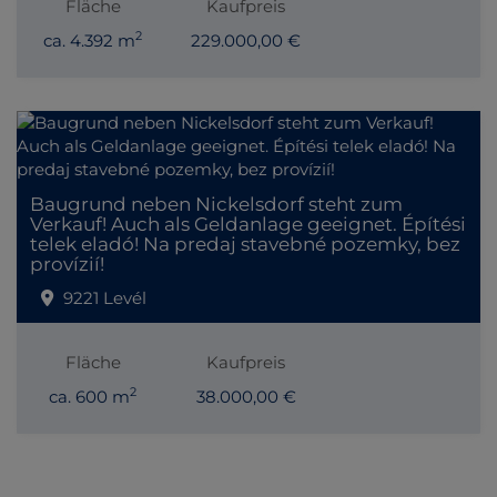
Fläche
Kaufpreis
2
ca. 4.392 m
229.000,00 €
Baugrund neben Nickelsdorf steht zum
Verkauf! Auch als Geldanlage geeignet. Építési
telek eladó! Na predaj stavebné pozemky, bez
provízií!
9221 Levél
Fläche
Kaufpreis
2
ca. 600 m
38.000,00 €