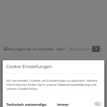
Beschreibung
Cookie Einstellungen
Raumgenuss im Paradies
Diese verführerisch romantische Liegenschaft befindet
Wir verwenden Cookies um Einstellungen zu speichern. Nähere
Informationen finden Sie in unserer
Datenschutzerklärung
und
sich in prächtiger Ruhelage am Ortsrand. Das Objekt
unserer
Cookie Policy
.
besteht aus einem Wohnhaus, das in einer Ebene bis
zur angeschlossenen Garage führt und daher als
barrierefrei zu bezeichnen ist. Der Garten ist ummauert
Technisch notwendige
immer
und bildet mit dem Baukörper eine Einheit die