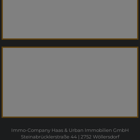
Immo-Company Haas & Urban Immobilien GmbH
Steinabrücklerstraße 44 | 2752 Wöllersdorf