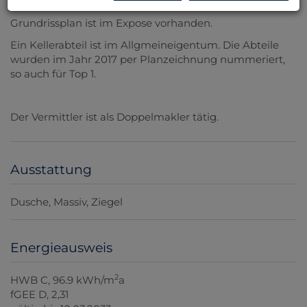
Badezimmer mit Dusche.
Grundrissplan ist im Expose vorhanden.
Ein Kellerabteil ist im Allgmeineigentum. Die Abteile
wurden im Jahr 2017 per Planzeichnung nummeriert,
so auch für Top 1.
Der Vermittler ist als Doppelmakler tätig.
Ausstattung
Dusche
Massiv
Ziegel
Energieausweis
2
HWB
C, 96.9 kWh/m
a
fGEE
D, 2,31