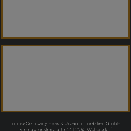
Immo-Company Haas & Urban Immobilien GmbH
Steinabrücklerstraße 44 | 2752 Wöllersdorf