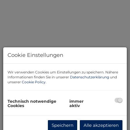
Cookie Einstellungen
Beschreibung
Wir verwenden Cookies um Einstellungen zu speichern. Nähere
Informationen finden Sie in unserer
Datenschutzerklärung
und
Nähe zu verkehrsgünstigen Anschlusspunkten an den
unserer
Cookie Policy
.
öffentlichen Verkehr und das Straßennetz.
Die Wohnung ist renovierungsbedürftig.
Technisch notwendige
immer
Cookies
aktiv
Raumaufteilung :
Vorraum mit Küche und
getrenntem WC
Wohnraum mit getrenntem
Speichern
Alle akzeptieren