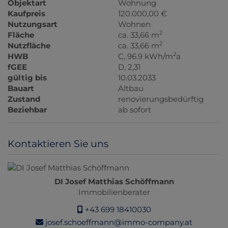
Objektart
Wohnung
Kaufpreis
120.000,00 €
Nutzungsart
Wohnen
2
Fläche
ca. 33,66 m
2
Nutzfläche
ca. 33,66 m
2
HWB
C, 96.9 kWh/m
a
fGEE
D, 2,31
gültig bis
10.03.2033
Bauart
Altbau
Zustand
renovierungsbedürftig
Beziehbar
ab sofort
Kontaktieren Sie uns
DI Josef Matthias Schöffmann
Immobilienberater
+43 699 18410030
josef.schoeffmann@immo-company.at