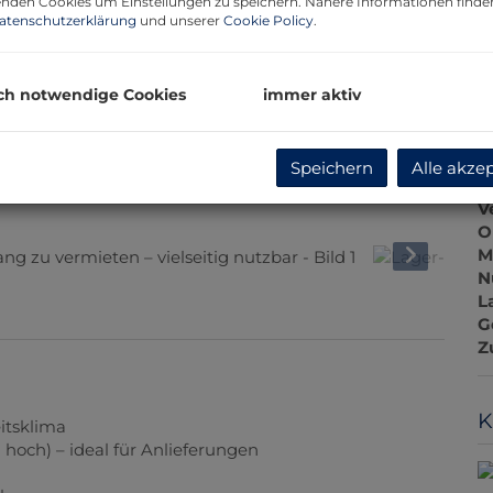
nden Cookies um Einstellungen zu speichern. Nähere Informationen finden
atenschutzerklärung
und unserer
Cookie Policy
.
P
ch notwendige Cookies
immer aktiv
B
Speichern
Alle akze
O
V
O
M
N
L
G
Z
K
itsklima
 m hoch) – ideal für Anlieferungen