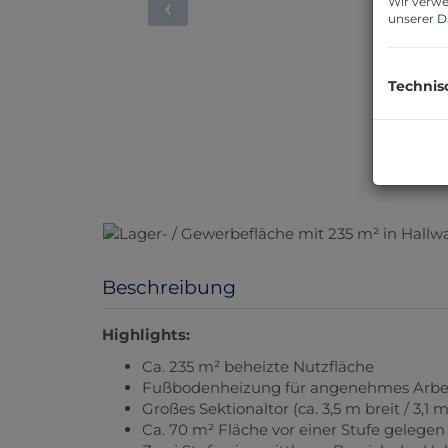
Wir verwe
unserer
D
Technis
Beschreibung
Highlights:
Ca. 235 m² beheizte Nutzfläche
Fußbodenheizung für angenehmes Arbe
Großes Sektionaltor (ca. 3,5 m breit / 3,1
Ca. 70 m² Fläche vor einer Stufe gelegen