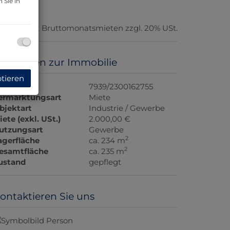
 Sie in
rovision:
2 Bruttomonatsmieten zzgl. 20% USt.
asisdaten zur Immobilie
ptieren
bjektnr.
7939/2300162755
ermarktungsart
Miete
bjektart
Industrie / Gewerbe
iete (exkl. USt.)
2.000,00 €
utzungsart
Gewerbe
2
agerfläche
ca. 234 m
2
esamtfläche
ca. 235 m
ustand
gepflegt
ontaktieren Sie uns