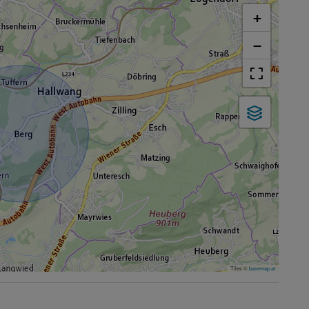
+
−
Tiles ©
basemap.at