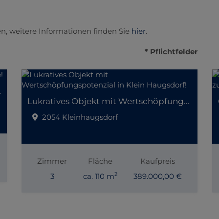
n, weitere Informationen finden Sie
hier
.
* Pflichtfelder
er Lage!
Lukratives Objekt mit Wertschöpfungspotenzial in Klein Haugsdorf!
2054 Kleinhaugsdorf
Zimmer
Fläche
Kaufpreis
2
3
ca. 110 m
389.000,00 €