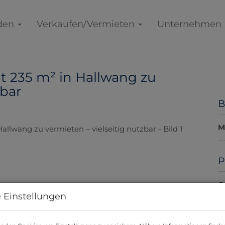
den
Verkaufen/Vermieten
Unternehmen
t 235 m² in Hallwang zu
zbar
B
M
P
G
 Einstellungen
M
m
(e