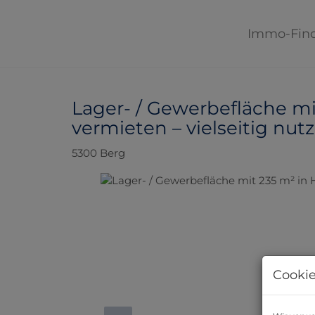
Immo-Fin
Lager- / Gewerbefläche mi
vermieten – vielseitig nut
5300 Berg
Cookie