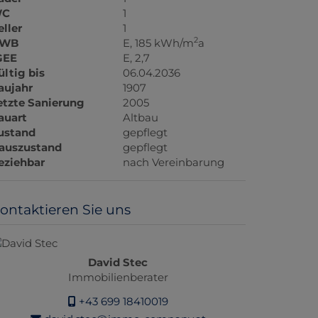
C
1
eller
1
2
WB
E, 185 kWh/m
a
GEE
E, 2,7
ültig bis
06.04.2036
aujahr
1907
etzte Sanierung
2005
auart
Altbau
ustand
gepflegt
auszustand
gepflegt
eziehbar
nach Vereinbarung
ontaktieren Sie uns
David Stec
Immobilienberater
+43 699 18410019