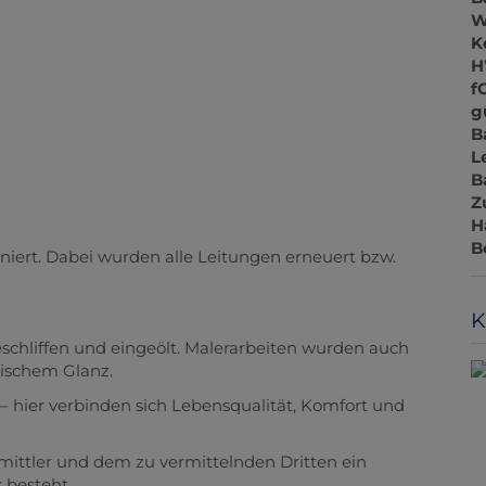
W
K
H
f
g
B
L
B
Z
H
B
ert. Dabei wurden alle Leitungen erneuert bzw.
K
chliffen und eingeölt. Malerarbeiten wurden auch
rischem Glanz.
 – hier verbinden sich Lebensqualität, Komfort und
mittler und dem zu vermittelnden Dritten ein
 besteht.