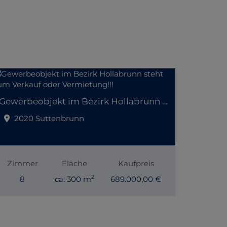
Gewerbeobjekt im Bezirk Hollabrunn steht zum Verkauf oder Vermietung!!!
2020 Suttenbrunn
Zimmer
Fläche
Kaufpreis
2
8
ca. 300 m
689.000,00 €