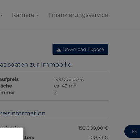
Karriere
Finanzierungsservice
Download Expose
asisdaten zur Immobilie
aufpreis
199.000,00 €
2
läche
ca. 49 m
immer
2
reisinformation
aufpreis:
199.000,00 €
etriebskosten:
100,73 €