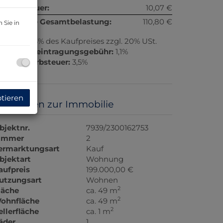
msatzsteuer:
10,07 €
onatliche Gesamtbelastung:
110,80 €
 Sie in
rovision:
3% des Kaufpreises zzgl. 20% USt.
rundbucheintragungsgebühr:
1,1%
runderwerbsteuer:
3,5%
ptieren
asisdaten zur Immobilie
bjektnr.
7939/2300162753
immer
2
ermarktungsart
Kauf
bjektart
Wohnung
aufpreis
199.000,00 €
utzungsart
Wohnen
2
läche
ca. 49 m
2
ohnfläche
ca. 49 m
2
ellerfläche
ca. 1 m
äder
1