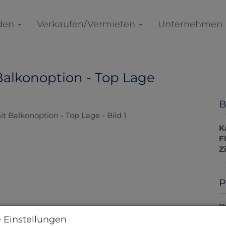
den
Verkaufen/Vermieten
Unternehmen
lkonoption - Top Lage
B
K
F
Z
P
K
 Einstellungen
B