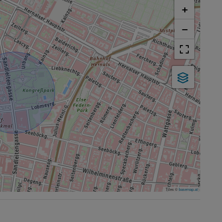
+
−
Tiles ©
basemap.at