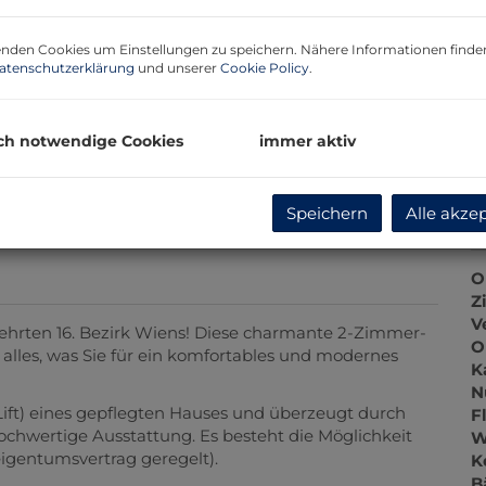
U
m
nden Cookies um Einstellungen zu speichern. Nähere Informationen finden
atenschutzerklärung
und unserer
Cookie Policy
.
P
G
G
ch notwendige Cookies
immer aktiv
Speichern
Alle akze
B
O
Z
V
rten 16. Bezirk Wiens! Diese charmante 2-Zimmer-
O
lles, was Sie für ein komfortables und modernes
K
N
Lift) eines gepflegten Hauses und überzeugt durch
F
chwertige Ausstattung. Es besteht die Möglichkeit
W
igentumsvertrag geregelt).
K
B