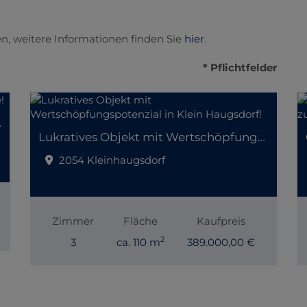
n, weitere Informationen finden Sie
hier
.
* Pflichtfelder
er Lage!
Lukratives Objekt mit Wertschöpfungspotenzial in Klein Haugsdorf!
2054 Kleinhaugsdorf
Zimmer
Fläche
Kaufpreis
2
3
ca. 110 m
389.000,00 €