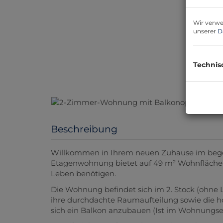
Wir verwe
unserer
D
Technis
Beschreibung
Willkommen in Ihrem neuen Zuhause im begeh
Etagenwohnung bietet auf 49 m² Wohnfläche a
Leben benötigen.
Die Wohnung befindet sich im 2. Stock (ohne 
ihre durchdachte Raumaufteilung sowie die ho
sich ein Balkon anzubauen (Ist im Wohnungse