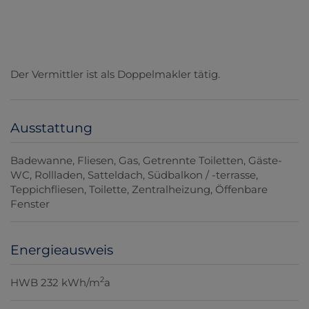
Der Vermittler ist als Doppelmakler tätig.
Ausstattung
Badewanne
Fliesen
Gas
Getrennte Toiletten
Gäste-
WC
Rollladen
Satteldach
Südbalkon / -terrasse
Teppichfliesen
Toilette
Zentralheizung
Öffenbare
Fenster
Energieausweis
2
HWB
232 kWh/m
a