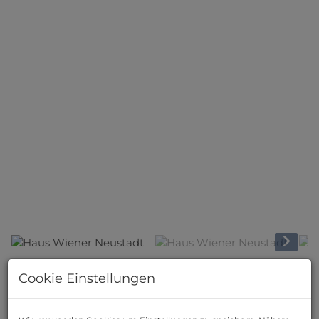
Haus Wiener Neustadt
Cookie Einstellungen
Beschreibung