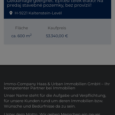
Geldanlage geeignet. Építési telek eladó! Na
predaj stavebné pozemky, bez provízií!
H-9221 Kaltenstein-Levél
Fläche
Kaufpreis
2
ca. 600 m
53.340,00 €
Immo-Company Haas & Urban Immobilien GmbH – Ihr
kompetenter Partner bei Immobilien
Unser Name steht für die Aufgabe und Verpflichtung,
für unsere Kunden rund um deren Immobilien bzw.
Wünsche und Bedürfnisse da zu sein.
Unter dem Motto „Wir geben Menschen ein neues