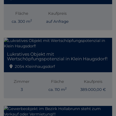
Fläche
Kaufpreis
2
ca. 300 m
auf Anfrage
Lukratives Objekt mit
Wertschöpfungspotenzial in Klein Haugsdorf!
2054 Kleinhaugsdorf
Zimmer
Fläche
Kaufpreis
2
3
ca. 110 m
389.000,00 €