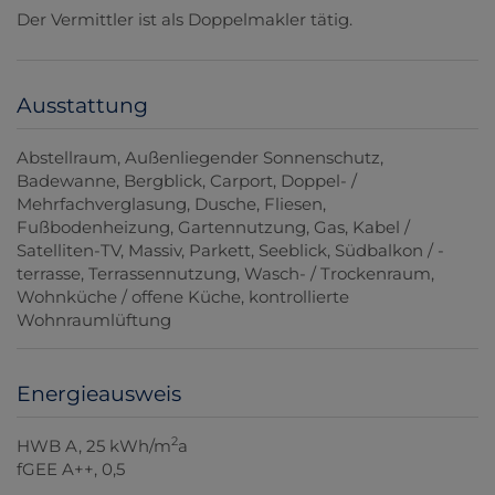
Der Vermittler ist als Doppelmakler tätig.
Ausstattung
Abstellraum
Außenliegender Sonnenschutz
Badewanne
Bergblick
Carport
Doppel- /
Mehrfachverglasung
Dusche
Fliesen
Fußbodenheizung
Gartennutzung
Gas
Kabel /
Satelliten-TV
Massiv
Parkett
Seeblick
Südbalkon / -
terrasse
Terrassennutzung
Wasch- / Trockenraum
Wohnküche / offene Küche
kontrollierte
Wohnraumlüftung
Energieausweis
2
HWB
A, 25 kWh/m
a
fGEE
A++, 0,5