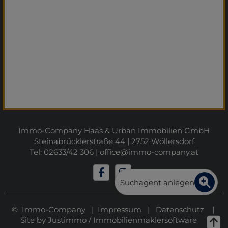
Immo-Company Haas & Urban Immobilien GmbH
Steinabrücklerstraße 44 | 2752 Wöllersdorf
Tel: 02633/42 306 |
office@immo-company.at
Suchagent anlegen
© Immo-Company |
Impressum
|
Datenschutz
|
Site by
Justimmo
/
Immobilienmaklersoftware