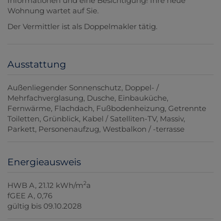
Informationen und eine Besichtigung! Ihre neue
Wohnung wartet auf Sie.
Der Vermittler ist als Doppelmakler tätig.
Ausstattung
Außenliegender Sonnenschutz
Doppel- /
Mehrfachverglasung
Dusche
Einbauküche
Fernwärme
Flachdach
Fußbodenheizung
Getrennte
Toiletten
Grünblick
Kabel / Satelliten-TV
Massiv
Parkett
Personenaufzug
Westbalkon / -terrasse
Energieausweis
2
HWB
A, 21.12 kWh/m
a
fGEE
A, 0,76
gültig bis
09.10.2028