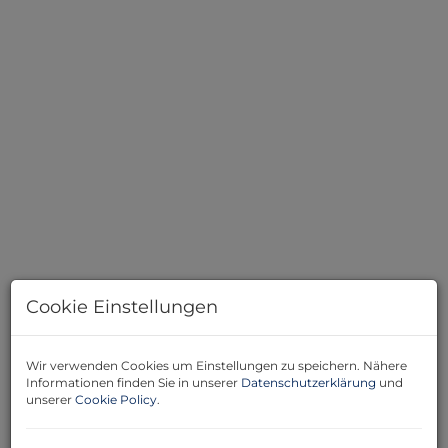
Aussicht von Balkon
Cookie Einstellungen
Wir verwenden Cookies um Einstellungen zu speichern. Nähere
Informationen finden Sie in unserer
Datenschutzerklärung
und
Beschreibung
unserer
Cookie Policy
.
Willkommen in Ihrem neuen Zuhause in Baden – eine