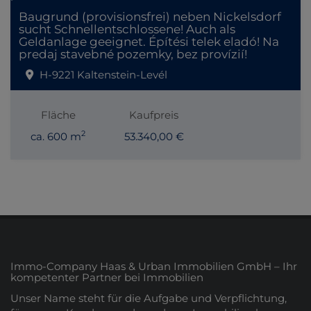
Baugrund (provisionsfrei) neben Nickelsdorf
sucht Schnellentschlossene! Auch als
Geldanlage geeignet. Építési telek eladó! Na
predaj stavebné pozemky, bez provízií!
H-9221 Kaltenstein-Levél
Fläche
Kaufpreis
2
ca. 600 m
53.340,00 €
Immo-Company Haas & Urban Immobilien GmbH – Ihr
kompetenter Partner bei Immobilien
Unser Name steht für die Aufgabe und Verpflichtung,