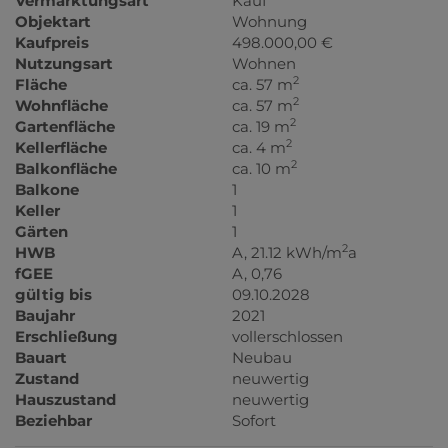
Vermarktungsart
Kauf
Objektart
Wohnung
Kaufpreis
498.000,00 €
Nutzungsart
Wohnen
2
Fläche
ca. 57 m
2
Wohnfläche
ca. 57 m
2
Gartenfläche
ca. 19 m
2
Kellerfläche
ca. 4 m
2
Balkonfläche
ca. 10 m
Balkone
1
Keller
1
Gärten
1
2
HWB
A, 21.12 kWh/m
a
fGEE
A, 0,76
gültig bis
09.10.2028
Baujahr
2021
Erschließung
vollerschlossen
Bauart
Neubau
Zustand
neuwertig
Hauszustand
neuwertig
Beziehbar
Sofort