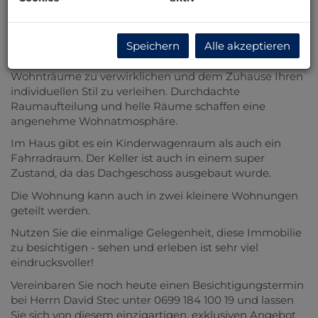
Gemütlichkeit.
Die Wohnung befindet sich in der 3. Etage mit Lift eines
Speichern
Alle akzeptieren
gepflegten Hauses und präsentiert sich teilrenoviert –
ein ideales Fundament, um Ihre persönlichen
Wohnträume zu verwirklichen und dem Zuhause Ihren
individuellen Stil zu verleihen. Durchdachte
Raumaufteilung und helle Räume schaffen eine
angenehme Wohnatmosphäre.
Im Haus gibt es ein Kinderwagenraum als auch ein
Fahrradraum. Der Keller ist auch in einem super
Zustand, da das Dachgeschoss ausgebaut wurde.
Die Wohnung kann auch in zwei kleinere Wohnungen
geteilt werden.
Nutzen Sie die einmalige Gelegenheit, diese Immobilie
zu besichtigen - sehen und erleben ist sehr viel
eindrucksvoller!
Vereinbaren Sie noch heute einen Besichtigungstermin
bei Herrn David Stec unter 0699 184 100 19 und lassen
Sie sich von diesem einzigartigen, exklusiven Angebot