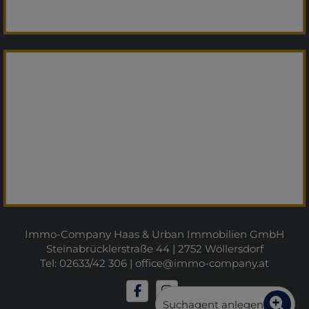
Immo-Company Haas & Urban Immobilien GmbH
Steinabrücklerstraße 44 | 2752 Wöllersdorf
Tel: 02633/42 306 |
office@immo-company.at
Suchagent anlegen