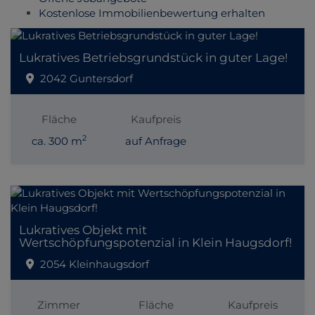
Kostenlose Immobilienbewertung erhalten
Lukratives Betriebsgrundstück in guter Lage!
2042 Guntersdorf
Fläche
Kaufpreis
2
ca. 300 m
auf Anfrage
Lukratives Objekt mit
Wertschöpfungspotenzial in Klein Haugsdorf!
2054 Kleinhaugsdorf
Zimmer
Fläche
Kaufpreis