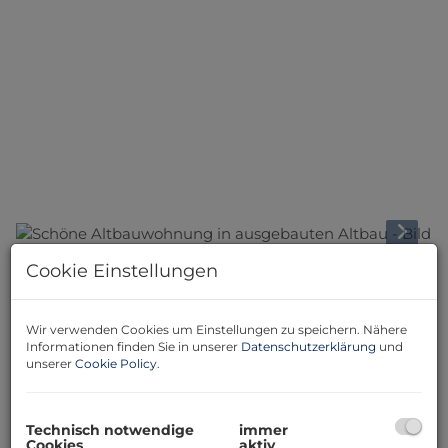
Cookie Einstellungen
Beschreibung
Wir verwenden Cookies um Einstellungen zu speichern. Nähere
Willkommen in Ihrem neuen Zuhause im Herzen von
Informationen finden Sie in unserer
Datenschutzerklärung
und
Wien, 1040! Diese charmante Etagenwohnung bietet
unserer
Cookie Policy
.
mit 87 m² Wohnfläche ausreichend Platz für Paare,
kleine Familien oder auch als stilvolles City-Apartment.
Mit drei großzügigen Zimmern erleben Sie hier ein
Technisch notwendige
immer
perfektes Zusammenspiel aus Funktionalität und
Cookies
aktiv