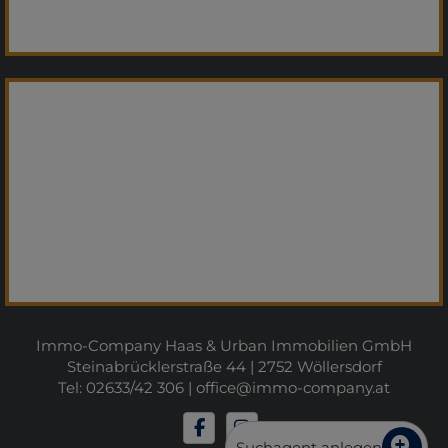
Immo-Company Haas & Urban Immobilien GmbH
Steinabrücklerstraße 44 | 2752 Wöllersdorf
Tel: 02633/42 306 |
office@immo-company.at
Suchagent anlegen