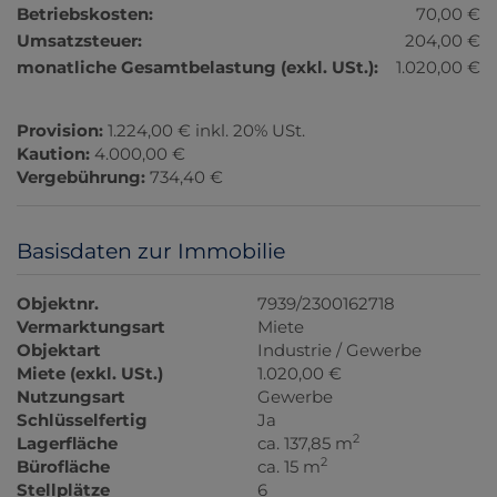
Betriebskosten:
70,00 €
Umsatzsteuer:
204,00 €
monatliche Gesamtbelastung (exkl. USt.):
1.020,00 €
Provision:
1.224,00 € inkl. 20% USt.
Kaution:
4.000,00 €
Vergebührung:
734,40 €
Basisdaten zur Immobilie
Objektnr.
7939/2300162718
Vermarktungsart
Miete
Objektart
Industrie / Gewerbe
Miete (exkl. USt.)
1.020,00 €
Nutzungsart
Gewerbe
Schlüsselfertig
Ja
2
Lagerfläche
ca. 137,85 m
2
Bürofläche
ca. 15 m
Stellplätze
6