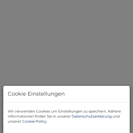
Halle_KI bearbeitet
Cookie Einstellungen
Beschreibung
Wir verwenden Cookies um Einstellungen zu speichern. Nähere
Informationen finden Sie in unserer
Datenschutzerklärung
und
unserer
Cookie Policy
.
Du suchst eine
passende Lagermöglichkeit
, die so nur
einzigartig ist
und