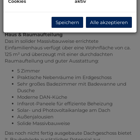
Cookies
aktiv
überzeugt durch seine idyllische Lage, moderne
Ausstattung und vielseitige Nutzungsmöglichkeiten –
ein ideales Zuhause für Familien, die Ruhe und Natur
Speichern
Alle akzeptieren
schätzen.
Haus & Raumaufteilung
Das in solider Massivbauweise errichtete
Einfamilienhaus verfügt über eine Wohnfläche von ca.
125 m² und überzeugt mit einer durchdachten
Raumaufteilung und guter Ausstattung:
5 Zimmer
Praktische Nebenräume im Erdgeschoss
Sehr großes Badezimmer mit Badewanne und
Dusche
Moderne DAN-Küche
Infrarot-Paneele für effiziente Beheizung
Solar- und Photovoltaikanlage am Dach
Außenjalousien
Solide Massivbauweise
Das noch nicht fertig ausgebaute Dachgeschoss bietet
lt. Baubehörde zusätzliches Potenzial zur