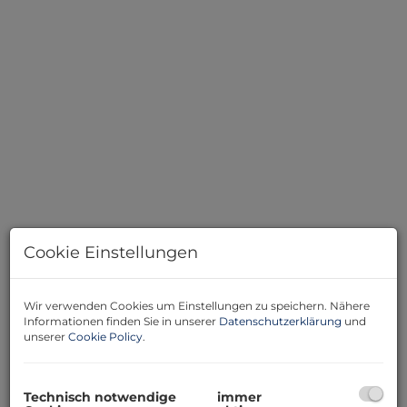
Cookie Einstellungen
Wir verwenden Cookies um Einstellungen zu speichern. Nähere
Beschreibung
Informationen finden Sie in unserer
Datenschutzerklärung
und
unserer
Cookie Policy
.
Charmantes Einfamilienhaus in ruhiger
Siedlungslage nahe Wiener Neustadt
Technisch notwendige
immer
Dieses gepflegte, vollunterkellerte Einfamilienhaus