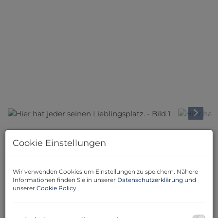
Beschreibung
Cookie Einstellungen
Zum Kauf steht ein großzügiges Mehrfamilienhaus in
Wir verwenden Cookies um Einstellungen zu speichern. Nähere
3943 Schrems, Niederösterreich, zum attraktiven Preis
Informationen finden Sie in unserer
Datenschutzerklärung
und
von 269.000,00 €.
unserer
Cookie Policy
.
Mit einer Wohnfläche von 329 m² bietet diese
Immobilie insgesamt 9 Zimmer und ist somit ideal für