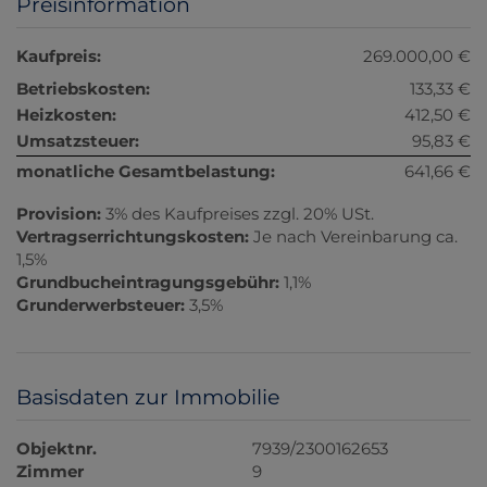
Preisinformation
Kaufpreis:
269.000,00 €
Betriebskosten:
133,33 €
Heizkosten:
412,50 €
Umsatzsteuer:
95,83 €
monatliche Gesamtbelastung:
641,66 €
Provision:
3% des Kaufpreises zzgl. 20% USt.
Vertragserrichtungskosten:
Je nach Vereinbarung ca.
1,5%
Grundbucheintragungsgebühr:
1,1%
Grunderwerbsteuer:
3,5%
Basisdaten zur Immobilie
Objektnr.
7939/2300162653
Zimmer
9