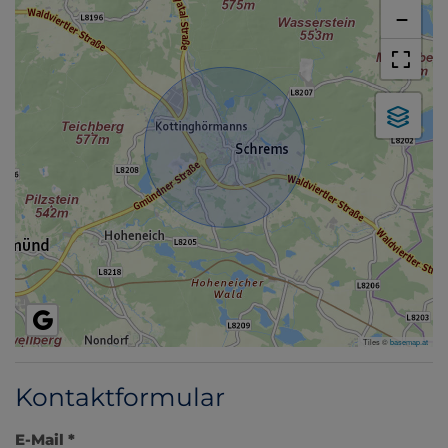
−
Tiles ©
basemap.at
Kontaktformular
E-Mail