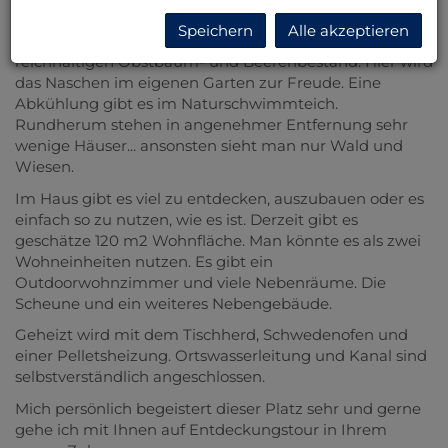
wohlfühlen ist hier leicht, innen und außen.
Speichern
Alle akzeptieren
Der Grund mit ca. 7.193 m2 hat einen außergewöhnlich
reichhaltigen Obstbaum- und Beerenbestand. Hier wird
das Naschen im eigenen Garten zur Freude. Eine
Abkühlung gibt es im Naturschwimmteich.
Rundherum stehen in angenehmer Entfernung sehr
wenige Häuser... ansonsten sieht man nur Wald und
Wiesen.
Im Haus gibt es viel zu entdecken, auszubauen oder es
einfach so zu nutzen, wie es ist. Derzeit gibt es
geschätze 120 m2 Wohnfläche. Man könnte es als zwei
Wohneinheiten nutzen. Es gibt ein
Outdoorwohnzimmer und viele Nebenräume. Die
Scheune und ein weiteres Nebengebäude.
Geheizt wird mit dem Tischherd, Schwedenofen und
einer Pelletsheizung. Ortswasserleitung und Kanal sind
selbstverständlich angeschlossen.
Mich persönlich begeistert dieser Platz sehr und gerne
gehe ich mit Ihnen auf Entdeckungstour in Ihrem