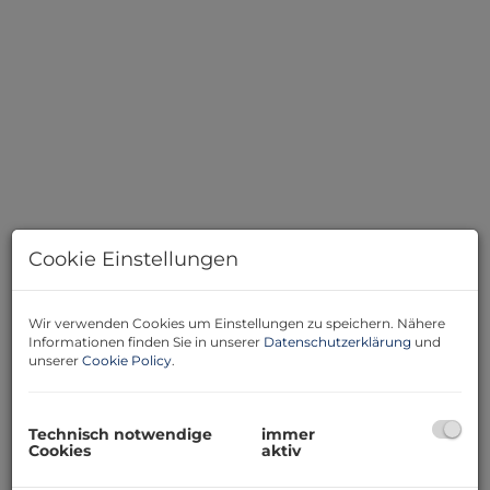
Cookie Einstellungen
Wir verwenden Cookies um Einstellungen zu speichern. Nähere
Beschreibung
Informationen finden Sie in unserer
Datenschutzerklärung
und
unserer
Cookie Policy
.
Im franziszeischen Katasterplan von 1858 wurde dieser
Hof bereits kartiert.
Technisch notwendige
immer
Cookies
aktiv
Wunderschöne gepflegte Gewölbe in mehreren
Räumen lassen das Herz höher schlagen. Sich