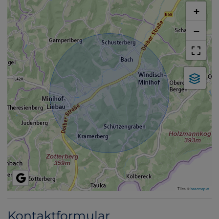
+
−
Tiles ©
basemap.at
Kontaktformular