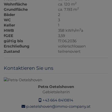
2
Wohnfläche
ca. 120 m
2
Grundfläche
ca. 7.193 m
Bäder
2
WC
3
Keller
1
2
HWB
358 kWh/m
a
fGEE
3,59
gültig bis
17.06.2036
Erschließung
vollerschlossen
Zustand
teilrenoviert
Kontaktieren Sie uns
Petra Oetelshoven
Gebietsleiterin
+43 664 8410814
p.oetelshoven@immo-company.at