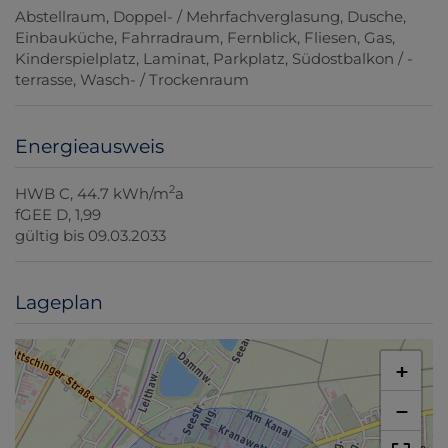
Abstellraum
Doppel- / Mehrfachverglasung
Dusche
Einbauküche
Fahrradraum
Fernblick
Fliesen
Gas
Kinderspielplatz
Laminat
Parkplatz
Südostbalkon / -
terrasse
Wasch- / Trockenraum
Energieausweis
2
HWB
C, 44.7 kWh/m
a
fGEE
D, 1,99
gültig bis
09.03.2033
Lageplan
+
−