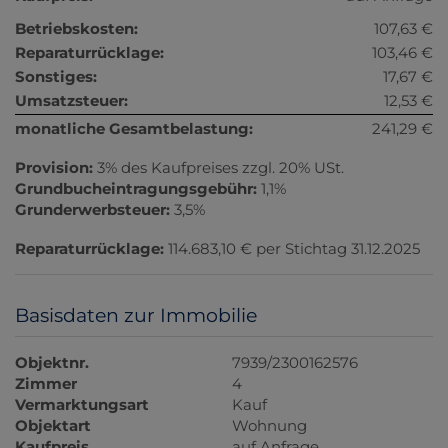
Betriebskosten:
107,63 €
Reparaturrücklage:
103,46 €
Sonstiges:
17,67 €
Umsatzsteuer:
12,53 €
monatliche Gesamtbelastung:
241,29 €
Provision:
3% des Kaufpreises zzgl. 20% USt.
Grundbucheintragungsgebühr:
1,1%
Grunderwerbsteuer:
3,5%
Reparaturrücklage:
114.683,10 € per Stichtag 31.12.2025
Basisdaten zur Immobilie
Objektnr.
7939/2300162576
Zimmer
4
Vermarktungsart
Kauf
Objektart
Wohnung
Kaufpreis
auf Anfrage