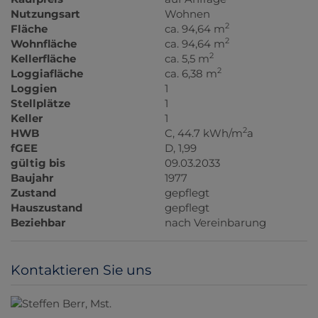
Nutzungsart
Wohnen
2
Fläche
ca. 94,64 m
2
Wohnfläche
ca. 94,64 m
2
Kellerfläche
ca. 5,5 m
2
Loggiafläche
ca. 6,38 m
Loggien
1
Stellplätze
1
Keller
1
2
HWB
C, 44.7 kWh/m
a
fGEE
D, 1,99
gültig bis
09.03.2033
Baujahr
1977
Zustand
gepflegt
Hauszustand
gepflegt
Beziehbar
nach Vereinbarung
Kontaktieren Sie uns