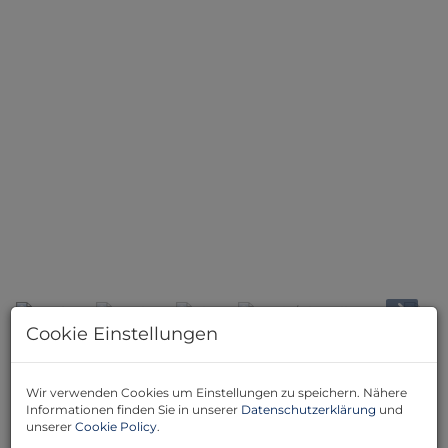
Küche
Cookie Einstellungen
Beschreibung
Wir verwenden Cookies um Einstellungen zu speichern. Nähere
Informationen finden Sie in unserer
Datenschutzerklärung
und
Willkommen in Ihrem neuen Zuhause in 7201 Neudörfl,
unserer
Cookie Policy
.
im malerischen Burgenland! Diese exquisite